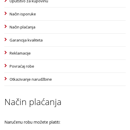
Uputstvo za kupovinu
Način isporuke
Način plaćanja
Garancija kvaliteta
Reklamacije
Povraćaj robe
Otkazivanje narudžbine
Način plaćanja
Naručenu robu možete platiti: