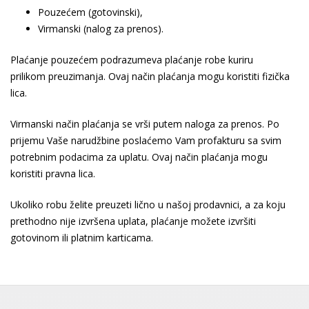
Pouzećem (gotovinski),
Virmanski (nalog za prenos).
Plaćanje pouzećem podrazumeva plaćanje robe kuriru
prilikom preuzimanja. Ovaj način plaćanja mogu koristiti fizička
lica.
Virmanski način plaćanja se vrši putem naloga za prenos. Po
prijemu Vaše narudžbine poslaćemo Vam profakturu sa svim
potrebnim podacima za uplatu. Ovaj način plaćanja mogu
koristiti pravna lica.
Ukoliko robu želite preuzeti lično u našoj prodavnici, a za koju
prethodno nije izvršena uplata, plaćanje možete izvršiti
gotovinom ili platnim karticama.