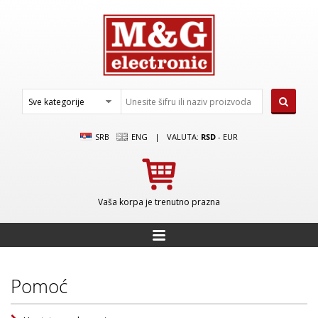
SRB
ENG
|
VALUTA:
RSD
-
EUR
Vaša korpa je trenutno prazna
Pomoć