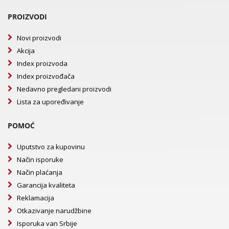
PROIZVODI
Novi proizvodi
Akcija
Index proizvoda
Index proizvođača
Nedavno pregledani proizvodi
Lista za upoređivanje
POMOĆ
Uputstvo za kupovinu
Način isporuke
Način plaćanja
Garancija kvaliteta
Reklamacija
Otkazivanje narudžbine
Isporuka van Srbije