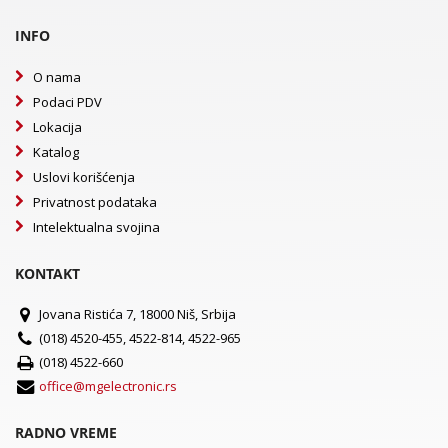
INFO
O nama
Podaci PDV
Lokacija
Katalog
Uslovi korišćenja
Privatnost podataka
Intelektualna svojina
KONTAKT
Jovana Ristića 7, 18000 Niš, Srbija
(018) 4520-455, 4522-814, 4522-965
(018) 4522-660
office@mgelectronic.rs
RADNO VREME