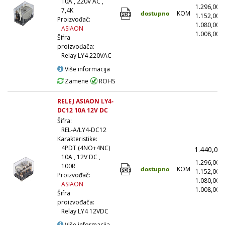
10A , 220V AC ,
1.296,00
7,4K
dostupno
KOM
1.152,00
Proizvođač:
1.080,00
ASIAON
1.008,00
(
Šifra
proizvođača:
Relay LY4 220VAC
Više informacija
Zamene
ROHS
RELEJ ASIAON LY4-
DC12 10A 12V DC
Šifra:
REL-A/LY4-DC12
Karakteristike:
4PDT (4NO+4NC)
1.440,00
10A , 12V DC ,
1.296,00
100R
dostupno
KOM
1.152,00
Proizvođač:
1.080,00
ASIAON
1.008,00
(
Šifra
proizvođača:
Relay LY4 12VDC
Više informacija