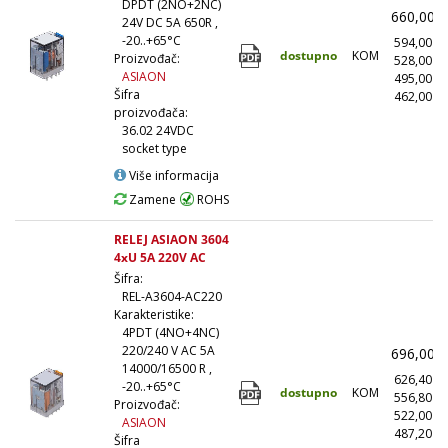
DPDT (2NO+2NC)
660,00
24V DC 5A 650R ,
-20..+65°C
594,00
dostupno
KOM
Proizvođač:
528,00
ASIAON
495,00
Šifra
462,00
(
proizvođača:
36.02 24VDC
socket type
Više informacija
Zamene
ROHS
RELEJ ASIAON 3604
4xU 5A 220V AC
Šifra:
REL-A3604-AC220
Karakteristike:
4PDT (4NO+4NC)
220/240 V AC 5A
696,00
14000/16500 R ,
626,40
-20..+65°C
dostupno
KOM
556,80
Proizvođač:
522,00
ASIAON
487,20
(
Šifra