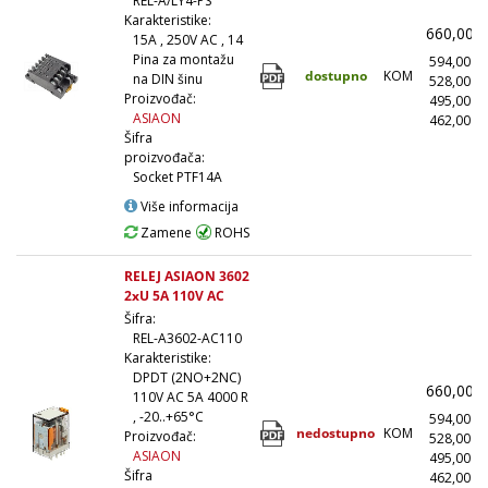
REL-A/LY4-PS
Karakteristike:
660,00
15A , 250V AC , 14
Pina za montažu
594,00
dostupno
KOM
na DIN šinu
528,00
Proizvođač:
495,00
ASIAON
462,00
(
Šifra
proizvođača:
Socket PTF14A
Više informacija
Zamene
ROHS
RELEJ ASIAON 3602
2xU 5A 110V AC
Šifra:
REL-A3602-AC110
Karakteristike:
DPDT (2NO+2NC)
660,00
110V AC 5A 4000 R
, -20..+65°C
594,00
nedostupno
KOM
Proizvođač:
528,00
ASIAON
495,00
Šifra
462,00
(