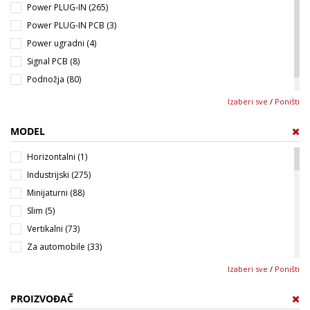
Power PLUG-IN (265)
Power PLUG-IN PCB (3)
Power ugradni (4)
Signal PCB (8)
Podnožja (80)
Kopče (13)
Izaberi sve
/
Poništi
MODEL
Horizontalni (1)
Industrijski (275)
Minijaturni (88)
Slim (5)
Vertikalni (73)
Za automobile (33)
LY (8)
Izaberi sve
/
Poništi
MK2P (2)
PROIZVOĐAČ
MK3P (2)