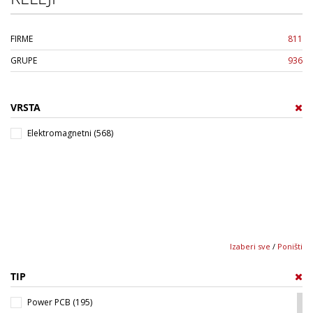
FIRME
811
GRUPE
936
VRSTA
Elektromagnetni (568)
Izaberi sve
/
Poništi
TIP
Power PCB (195)