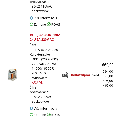
proizvođača:
36.02 110VAC
socket type
Više informacija
Zamene
ROHS
RELEJ ASIAON 3602
2xU 5A 220V AC
Šifra:
REL-A3602-AC220
Karakteristike:
DPDT (2NO+2NC)
220/240 V AC 5A
660,00
14000/16500 R ,
594,00
-20..+65°C
nedostupno
KOM
528,00
Proizvođač:
495,00
ASIAON
462,00
(
Šifra
proizvođača:
36.02 220VAC
socket type
Više informacija
Zamene
ROHS