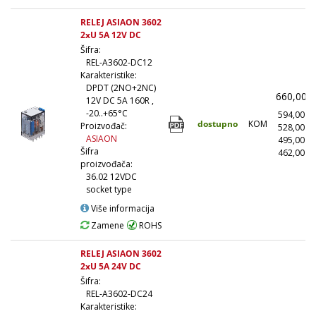
RELEJ ASIAON 3602
2xU 5A 12V DC
Šifra:
REL-A3602-DC12
Karakteristike:
DPDT (2NO+2NC)
660,00
12V DC 5A 160R ,
-20..+65°C
594,00
dostupno
KOM
Proizvođač:
528,00
ASIAON
495,00
Šifra
462,00
(
proizvođača:
36.02 12VDC
socket type
Više informacija
Zamene
ROHS
RELEJ ASIAON 3602
2xU 5A 24V DC
Šifra:
REL-A3602-DC24
Karakteristike: