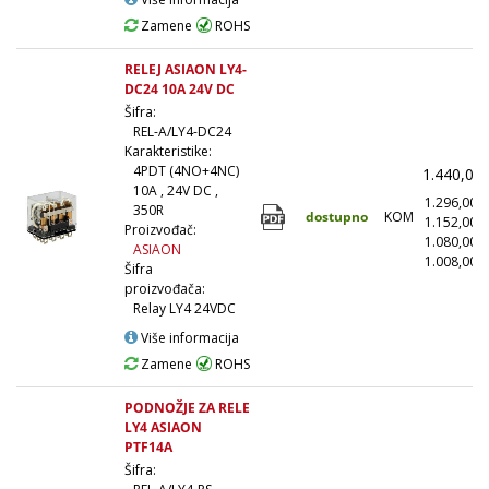
Zamene
ROHS
RELEJ ASIAON LY4-
DC24 10A 24V DC
Šifra:
REL-A/LY4-DC24
Karakteristike:
4PDT (4NO+4NC)
1.440,00
10A , 24V DC ,
1.296,00
350R
dostupno
KOM
1.152,00
Proizvođač:
1.080,00
ASIAON
1.008,00
(
Šifra
proizvođača:
Relay LY4 24VDC
Više informacija
Zamene
ROHS
PODNOŽJE ZA RELE
LY4 ASIAON
PTF14A
Šifra: