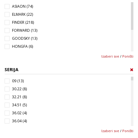
MKS-2 (2)
ASIAON (74)
MY3 (2)
ELMARK (22)
34.51 (2)
FINDER (218)
40.31 , 40.41 (3)
FORWARD (13)
40.51 , 40.52 , 40.61 , 40.62 , 44.62 (4)
GOODSKY (13)
46.52 (1)
HONGFA (6)
46.61 (1)
ISKRA (1)
Izaberi sve
/
Poništi
55.32 (2)
OMRON (172)
55.33 (2)
SERIJA
PANASONIC (1)
55.34 (7)
RAYEX (49)
09 (13)
56.32 (2)
SCHNEIDER (1)
30.22 (8)
56.34 (2)
32.21 (8)
60.12 (8)
34.51 (5)
60.13 (8)
36.02 (4)
62.33 (2)
36.04 (4)
G2R-1-S (5)
36.11 (7)
Izaberi sve
/
Poništi
G2R-2-S (3)
40.11 (1)