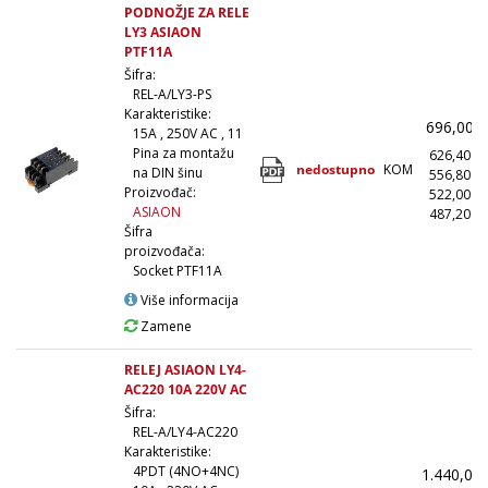
19.8 kΩ (1)
PODNOŽJE ZA RELE
20.2 kΩ (4)
LY3 ASIAON
PTF11A
22 kΩ (3)
Šifra:
28 kΩ (7)
REL-A/LY3-PS
Karakteristike:
37.3 kΩ (1)
696,00
15A , 250V AC , 11
54 kΩ (2)
Pina za montažu
626,40
nedostupno
KOM
na DIN šinu
556,80
Proizvođač:
522,00
ASIAON
487,20
(
Šifra
proizvođača:
Socket PTF11A
Više informacija
Zamene
RELEJ ASIAON LY4-
AC220 10A 220V AC
Šifra:
REL-A/LY4-AC220
Karakteristike:
4PDT (4NO+4NC)
1.440,00