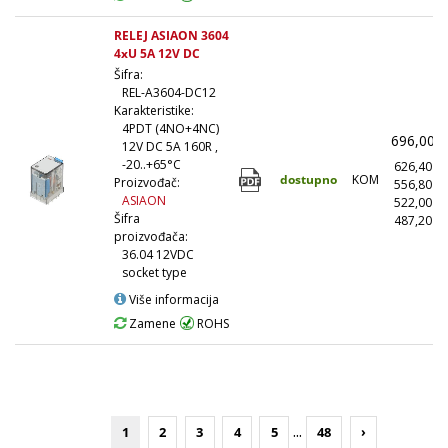
RELEJ ASIAON 3604
4xU 5A 12V DC
Šifra:
REL-A3604-DC12
Karakteristike:
4PDT (4NO+4NC)
696,00
12V DC 5A 160R ,
-20..+65°C
626,40
dostupno
KOM
Proizvođač:
556,80
ASIAON
522,00
Šifra
487,20
(
proizvođača:
36.04 12VDC
socket type
Više informacija
Zamene
ROHS
...
1
2
3
4
5
48
›