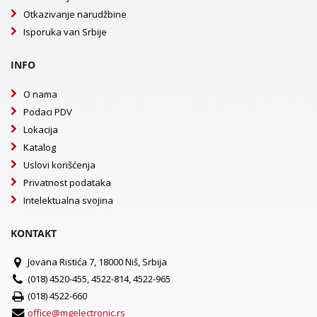
Otkazivanje narudžbine
Isporuka van Srbije
INFO
O nama
Podaci PDV
Lokacija
Katalog
Uslovi korišćenja
Privatnost podataka
Intelektualna svojina
KONTAKT
Jovana Ristića 7, 18000 Niš, Srbija
(018) 4520-455, 4522-814, 4522-965
(018) 4522-660
office@mgelectronic.rs