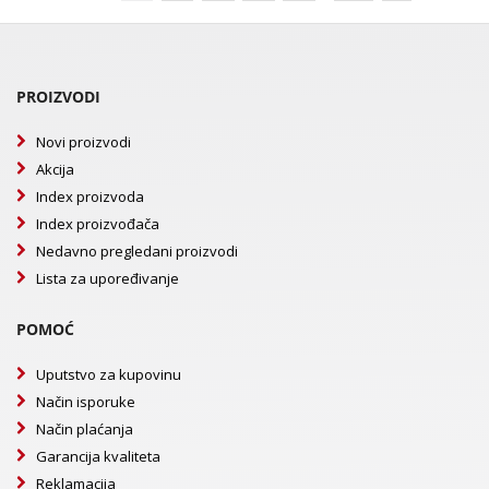
PROIZVODI
Novi proizvodi
Akcija
Index proizvoda
Index proizvođača
Nedavno pregledani proizvodi
Lista za upoređivanje
POMOĆ
Uputstvo za kupovinu
Način isporuke
Način plaćanja
Garancija kvaliteta
Reklamacija