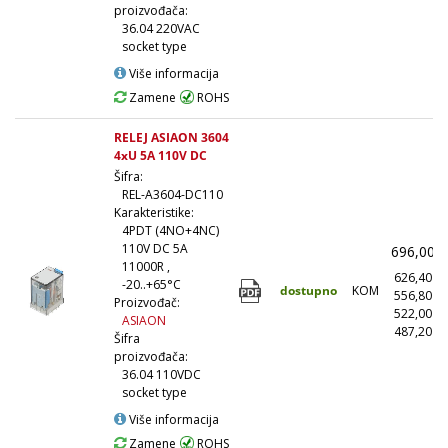
proizvođača:
36.04 220VAC
socket type
Više informacija
Zamene
ROHS
RELEJ ASIAON 3604
4xU 5A 110V DC
Šifra:
REL-A3604-DC110
Karakteristike:
4PDT (4NO+4NC)
110V DC 5A
696,00
11000R ,
626,40
-20..+65°C
dostupno
KOM
556,80
Proizvođač:
522,00
ASIAON
487,20
(
Šifra
proizvođača:
36.04 110VDC
socket type
Više informacija
Zamene
ROHS