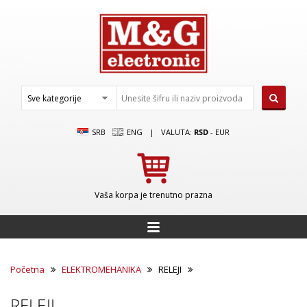
SRB
ENG
|
VALUTA:
RSD
-
EUR
Vaša korpa je trenutno prazna
Početna
ELEKTROMEHANIKA
RELEJI
RELEJI