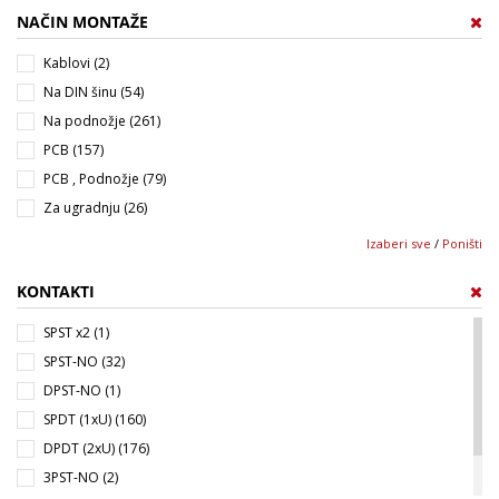
MY2 (5)
NAČIN MONTAŽE
40.31 (10)
MY4 (7)
40.51 (9)
Kablovi (2)
Metalne (8)
40.52 (14)
Na DIN šinu (54)
Plastične (5)
40.61 (7)
Na podnožje (261)
40.62 (3)
PCB (157)
41.31 (3)
PCB , Podnožje (79)
41.52 (2)
Za ugradnju (26)
41.61 (2)
Izaberi sve
/
Poništi
43.41 (4)
44.62 (3)
KONTAKTI
46.52 (6)
SPST x2 (1)
46.61 (4)
SPST-NO (32)
55.12 (1)
DPST-NO (1)
55.13 (2)
SPDT (1xU) (160)
55.14 (1)
DPDT (2xU) (176)
55.32 (7)
3PST-NO (2)
55.33 (5)