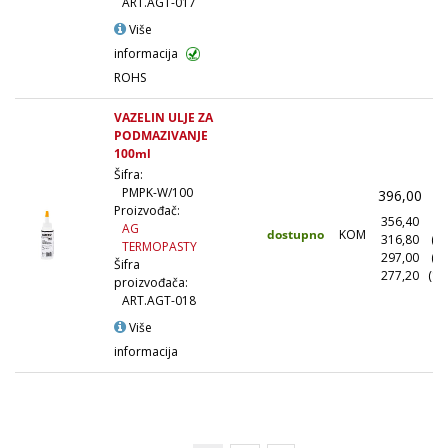
ART.AGT-017
Više
informacija
ROHS
VAZELIN ULJE ZA
PODMAZIVANJE
100ml
Šifra:
PMPK-W/100
396,00
(
Proizvođač:
356,40
(1
AG
dostupno
KOM
316,80
(1
TERMOPASTY
297,00
(5
Šifra
277,20
(10
proizvođača:
ART.AGT-018
Više
informacija