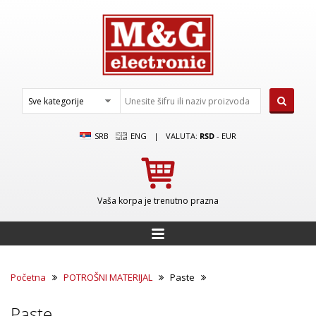
SRB
ENG
|
VALUTA:
RSD
-
EUR
Vaša korpa je trenutno prazna
Početna
POTROŠNI MATERIJAL
Paste
Paste