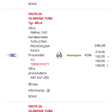
ROHS
PASTA ZA
HLAĐENJE TUBA
7gr. BELA
Šifra:
PMPHL-T/07
Karakteristike:
TOPLOTNO
240,00
(
PROVODLJIVA
PASTA
216,00
(1
dostupno
KOM
Proizvođač:
192,00
(1
AG
180,00
(5
TERMOPASTY
168,00
(10
Šifra
proizvođača:
ART.AGT-055
Više
informacija
ROHS
PASTA ZA
HLAĐENJE TUBA