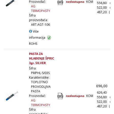
nedostupno
KOM
Proizvođač:
556,80
(1
AG
522,00
(5
TERMOPASTY
487,20
(10
Šifra
proizvođača:
ART.AGT-106
Više
informacija
ROHS
PASTA ZA
HLAĐENJE ŠPRIC
3gr. SILVER
Šifra:
PMPHL-S/03S
Karakteristike:
TOPLOTNO
696,00
(
PROVODLJIVA
PASTA
626,40
(1
nedostupno
KOM
Proizvođač:
556,80
(1
AG
522,00
(5
TERMOPASTY
487,20
(10
Šifra