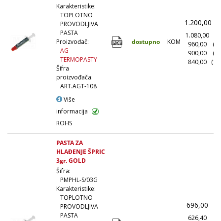
Karakteristike:
TOPLOTNO
1.200,00
(
PROVODLJIVA
PASTA
1.080,00
(1
dostupno
KOM
Proizvođač:
960,00
(1
AG
900,00
(5
TERMOPASTY
840,00
(10
Šifra
proizvođača:
ART.AGT-108
Više
informacija
ROHS
PASTA ZA
HLAĐENJE ŠPRIC
3gr. GOLD
Šifra:
PMPHL-S/03G
Karakteristike:
TOPLOTNO
696,00
(
PROVODLJIVA
PASTA
626,40
(1