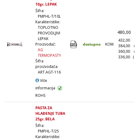
10gr. LEPAK
Šifra:
PMPHL-T/10L
Karakteristike:
TOPLOTNO
480,00
(
PROVODLJIVI
LEPAK
432,00
(1
dostupno
KOM
Proizvođač:
384,00
(1
AG
360,00
(5
TERMOPASTY
336,00
(10
Šifra
proizvođača:
ART.AGT-116
Više
informacija
ROHS
PASTA ZA
HLAĐENJE TUBA
25gr. BELA
Šifra:
PMPHL-T/25
Karakteristike: