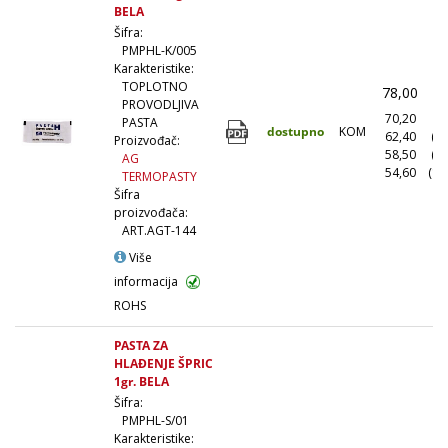
BELA
Šifra:
PMPHL-K/005
Karakteristike:
TOPLOTNO
78,00
(
PROVODLJIVA
70,20
(1
PASTA
dostupno
KOM
62,40
(1
Proizvođač:
58,50
(5
AG
54,60
(10
TERMOPASTY
Šifra
proizvođača:
ART.AGT-144
Više
informacija
ROHS
PASTA ZA
HLAĐENJE ŠPRIC
1gr. BELA
Šifra:
PMPHL-S/01
Karakteristike: