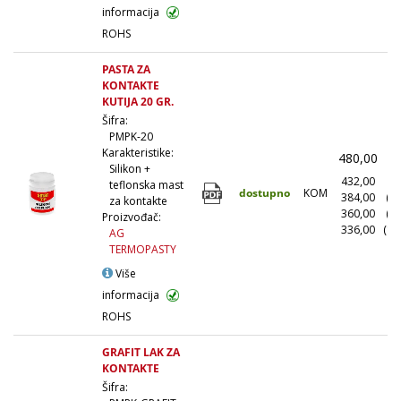
informacija
ROHS
PASTA ZA
KONTAKTE
KUTIJA 20 GR.
Šifra:
PMPK-20
Karakteristike:
480,00
(
Silikon +
432,00
(1
teflonska mast
dostupno
KOM
384,00
(1
za kontakte
360,00
(5
Proizvođač:
336,00
(10
AG
TERMOPASTY
Više
informacija
ROHS
GRAFIT LAK ZA
KONTAKTE
Šifra: