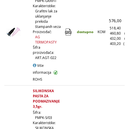
PMPK-GRAFIT
Karakteristike:
Grafitni lak za
uklanjanje
576,00
(
prekida
štampanih veza
518,40
(1
dostupno
KOM
Proizvođač:
460,80
(1
AG
432,00
(5
TERMOPASTY
403,20
(10
Šifra
proizvođača:
ART.AGT-022
Više
informacija
ROHS
SILIKONSKA
PASTA ZA
PODMAZIVANJE
3,5gr.
Šifra:
PMPK-S/03
Karakteristike:
SILIKONSKA