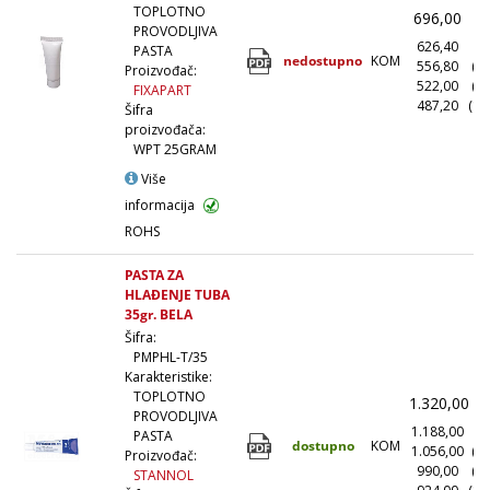
TOPLOTNO
696,00
(
PROVODLJIVA
626,40
(1
PASTA
nedostupno
KOM
556,80
(1
Proizvođač:
522,00
(5
FIXAPART
487,20
(10
Šifra
proizvođača:
WPT 25GRAM
Više
informacija
ROHS
PASTA ZA
HLAĐENJE TUBA
35gr. BELA
Šifra:
PMPHL-T/35
Karakteristike:
TOPLOTNO
1.320,00
(
PROVODLJIVA
1.188,00
(1
PASTA
dostupno
KOM
1.056,00
(1
Proizvođač:
990,00
(5
STANNOL