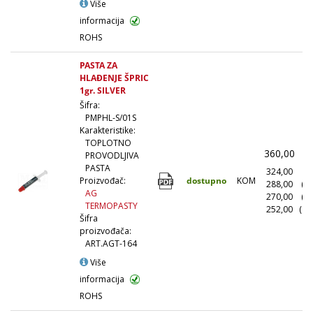
Više
informacija
ROHS
PASTA ZA
HLAĐENJE ŠPRIC
1gr. SILVER
Šifra:
PMPHL-S/01S
Karakteristike:
TOPLOTNO
360,00
(
PROVODLJIVA
PASTA
324,00
(1
dostupno
KOM
Proizvođač:
288,00
(1
AG
270,00
(5
TERMOPASTY
252,00
(10
Šifra
proizvođača:
ART.AGT-164
Više
informacija
ROHS