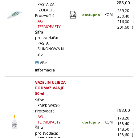
288,00
(
PASTA ZA
IZOLACIJU
259,20
(1
dostupno
KOM
Proizvođač:
230,40
(1
AG
216,00
(5
TERMOPASTY
201,60
(10
Šifra
proizvođača:
PASTA
SILIKONOWA N
3.5
Više
informacija
VAZELIN ULJE ZA
PODMAZIVANJE
50ml
Šifra:
PMPK-W/050
198,00
(
Proizvođač:
AG
178,20
(1
dostupno
KOM
TERMOPASTY
158,40
(1
Šifra
148,50
(5
proizvođača:
138,60
(10