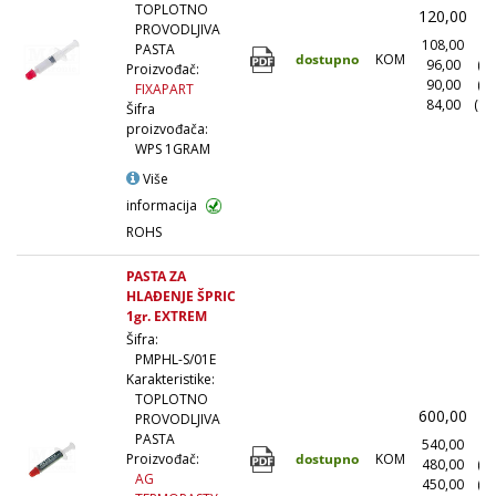
TOPLOTNO
120,00
(
PROVODLJIVA
108,00
(1
PASTA
dostupno
KOM
96,00
(1
Proizvođač:
90,00
(5
FIXAPART
84,00
(10
Šifra
proizvođača:
WPS 1GRAM
Više
informacija
ROHS
PASTA ZA
HLAĐENJE ŠPRIC
1gr. EXTREM
Šifra:
PMPHL-S/01E
Karakteristike:
TOPLOTNO
600,00
(
PROVODLJIVA
PASTA
540,00
(1
dostupno
KOM
Proizvođač:
480,00
(1
AG
450,00
(5