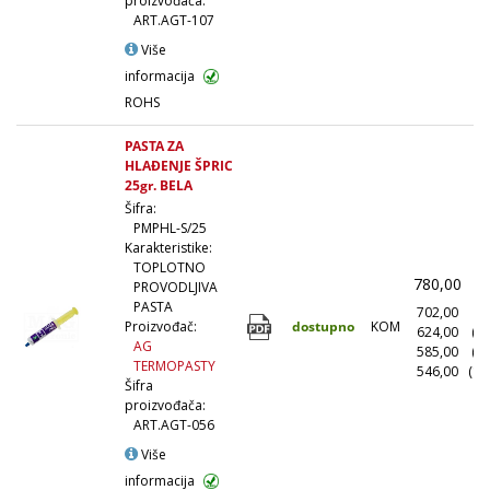
proizvođača:
ART.AGT-107
Više
informacija
ROHS
PASTA ZA
HLAĐENJE ŠPRIC
25gr. BELA
Šifra:
PMPHL-S/25
Karakteristike:
TOPLOTNO
780,00
(
PROVODLJIVA
PASTA
702,00
(1
dostupno
KOM
Proizvođač:
624,00
(1
AG
585,00
(5
TERMOPASTY
546,00
(10
Šifra
proizvođača:
ART.AGT-056
Više
informacija