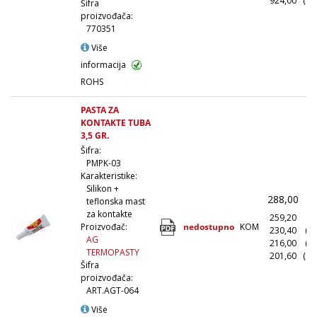
924,00
(10
Šifra
proizvođača:
770351
Više
informacija
ROHS
PASTA ZA
KONTAKTE TUBA
3,5 GR.
Šifra:
PMPK-03
Karakteristike:
Silikon +
288,00
(
teflonska mast
za kontakte
259,20
(1
nedostupno
KOM
Proizvođač:
230,40
(1
AG
216,00
(5
TERMOPASTY
201,60
(10
Šifra
proizvođača:
ART.AGT-064
Više