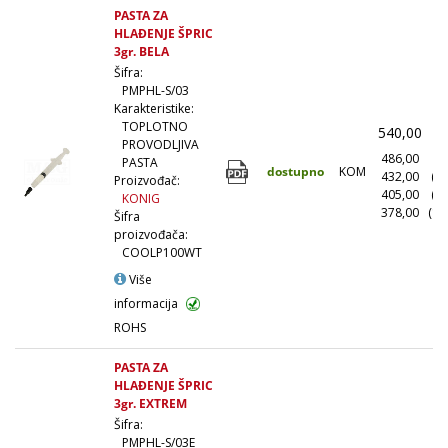
PASTA ZA
HLAĐENJE ŠPRIC
3gr. BELA
Šifra:
PMPHL-S/03
Karakteristike:
TOPLOTNO
540,00
(
PROVODLJIVA
486,00
(1
PASTA
dostupno
KOM
432,00
(1
Proizvođač:
405,00
(5
KONIG
378,00
(10
Šifra
proizvođača:
COOLP100WT
Više
informacija
ROHS
PASTA ZA
HLAĐENJE ŠPRIC
3gr. EXTREM
Šifra:
PMPHL-S/03E