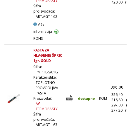
TERMOPASTY
420,00
(10
Šifra
proizvođača:
ART.AGT-162
Više
informacija
ROHS
PASTA ZA
HLAĐENJE ŠPRIC
1gr. GOLD
Šifra:
PMPHL-S/01G
Karakteristike:
TOPLOTNO
396,00
(
PROVODLJIVA
PASTA
356,40
(1
dostupno
KOM
Proizvođač:
316,80
(1
AG
297,00
(5
TERMOPASTY
277,20
(10
Šifra
proizvođača:
ART.AGT-163