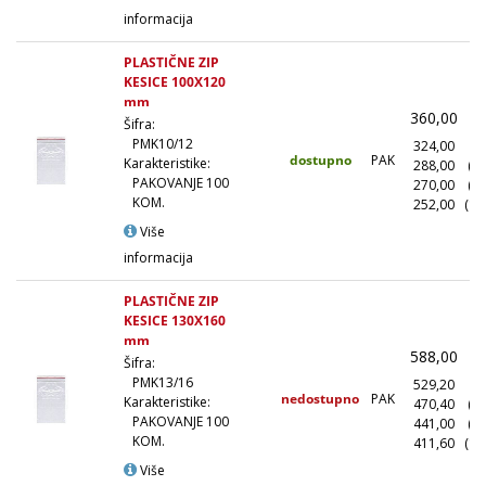
informacija
PLASTIČNE ZIP
KESICE 100X120
mm
360,00
(
Šifra:
PMK10/12
324,00
(1
dostupno
PAK
Karakteristike:
288,00
(1
PAKOVANJE 100
270,00
(5
KOM.
252,00
(10
Više
informacija
PLASTIČNE ZIP
KESICE 130X160
mm
588,00
(
Šifra:
PMK13/16
529,20
(1
nedostupno
PAK
Karakteristike:
470,40
(1
PAKOVANJE 100
441,00
(5
KOM.
411,60
(10
Više