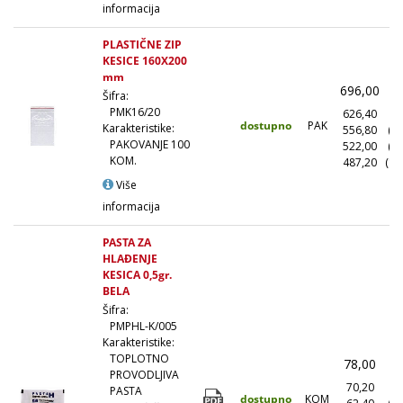
informacija
PLASTIČNE ZIP
KESICE 160X200
mm
696,00
(
Šifra:
PMK16/20
626,40
(1
dostupno
PAK
Karakteristike:
556,80
(1
PAKOVANJE 100
522,00
(5
KOM.
487,20
(10
Više
informacija
PASTA ZA
HLAĐENJE
KESICA 0,5gr.
BELA
Šifra:
PMPHL-K/005
Karakteristike:
TOPLOTNO
78,00
(
PROVODLJIVA
70,20
(1
PASTA
dostupno
KOM