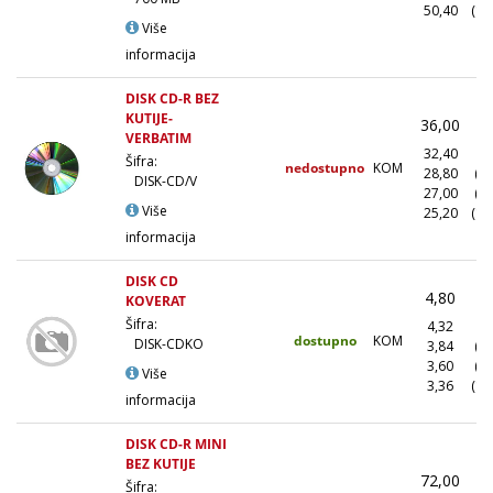
50,40
(10
Više
informacija
DISK CD-R BEZ
KUTIJE-
36,00
(
VERBATIM
32,40
(1
Šifra:
nedostupno
KOM
28,80
(1
DISK-CD/V
27,00
(5
Više
25,20
(10
informacija
DISK CD
4,80
(
KOVERAT
Šifra:
4,32
(1
dostupno
KOM
DISK-CDKO
3,84
(1
3,60
(5
Više
3,36
(10
informacija
DISK CD-R MINI
BEZ KUTIJE
72,00
(
Šifra: