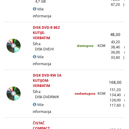
4,7 GB
67,20
(10
Više
informacija
DISK DVD-R BEZ
KUTIJE-
48,00
(
VERBATIM
43,20
(1
Šifra:
dostupno
KOM
38,40
(1
DISK-DVD/V
36,00
(5
Više
33,60
(10
informacija
DISK DVD-RW SA
KUTIJOM-
168,00
(
VERBATIM
151,20
(1
Šifra:
nedostupno
KOM
134,40
(1
DISK-DVDRW/K
126,00
(5
Više
117,60
(10
informacija
ČISTAČ
COMPACT