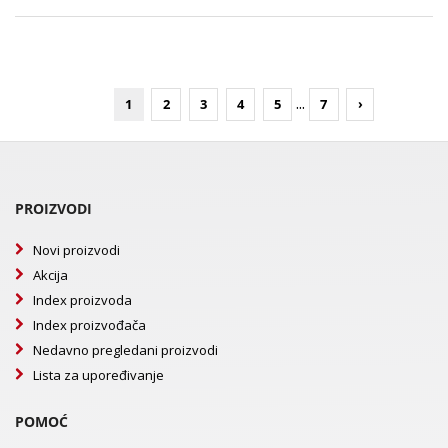
...
1
2
3
4
5
7
›
PROIZVODI
Novi proizvodi
Akcija
Index proizvoda
Index proizvođača
Nedavno pregledani proizvodi
Lista za upoređivanje
POMOĆ