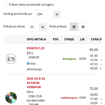
Prikaži samo proizvode na lageru
Sortiraj proizvode po
Prikaži po strani
Vrsta prikaza
OPIS ARTIKLA
PDF
STANJE
J.M.
CENA (RS
DISKETA 5,25
90,00
(
Šifra:
81,00
(1
DISK525
dostupno
KOM
72,00
(1
Više
67,50
(5
63,00
(10
informacija
DISK CD-R SA
KUTIJOM-
VERBATIM
72,00
(
Šifra:
64,80
(1
DISK-CD/K
nedostupno
KOM
57,60
(1
Karakteristike:
54,00
(5
700 MB