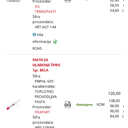
62,40
(1
Proizvođač:
58,50
(5
AG
54,60
(10
TERMOPASTY
Šifra
proizvođača:
ART.AGT-144
Više
informacija
ROHS
PASTA ZA
HLAĐENJE ŠPRIC
1gr. BELA
Šifra:
PMPHL-S/01
Karakteristike:
TOPLOTNO
120,00
(
PROVODLJIVA
108,00
(1
PASTA
dostupno
KOM
96,00
(1
Proizvođač:
90,00
(5
FIXAPART
84,00
(10
Šifra
proizvođača:
WPS 1GRAM