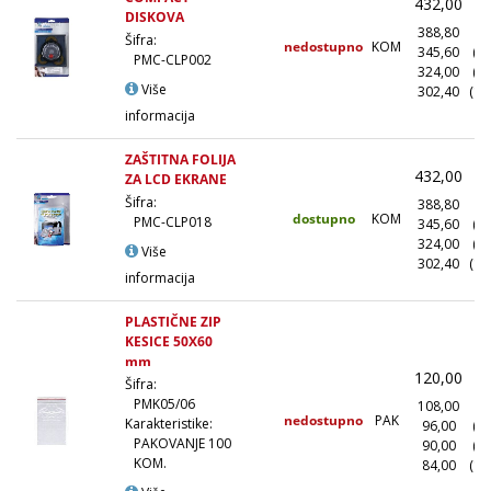
432,00
(
DISKOVA
388,80
(1
Šifra:
nedostupno
KOM
345,60
(1
PMC-CLP002
324,00
(5
Više
302,40
(10
informacija
ZAŠTITNA FOLIJA
432,00
(
ZA LCD EKRANE
Šifra:
388,80
(1
dostupno
KOM
PMC-CLP018
345,60
(1
324,00
(5
Više
302,40
(10
informacija
PLASTIČNE ZIP
KESICE 50X60
mm
120,00
(
Šifra:
PMK05/06
108,00
(1
nedostupno
PAK
Karakteristike:
96,00
(1
PAKOVANJE 100
90,00
(5
KOM.
84,00
(10