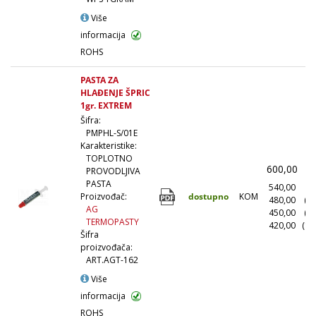
Više
informacija
ROHS
PASTA ZA
HLAĐENJE ŠPRIC
1gr. EXTREM
Šifra:
PMPHL-S/01E
Karakteristike:
TOPLOTNO
600,00
(
PROVODLJIVA
PASTA
540,00
(1
dostupno
KOM
Proizvođač:
480,00
(1
AG
450,00
(5
TERMOPASTY
420,00
(10
Šifra
proizvođača:
ART.AGT-162
Više
informacija
ROHS