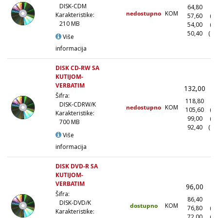
DISK-CDM
64,80
(1
nedostupno
KOM
Karakteristike:
57,60
(1
210 MB
54,00
(5
50,40
(10
Više
informacija
DISK CD-RW SA
KUTIJOM-
VERBATIM
132,00
(
Šifra:
118,80
(1
DISK-CDRW/K
nedostupno
KOM
105,60
(1
Karakteristike:
99,00
(5
700 MB
92,40
(10
Više
informacija
DISK DVD-R SA
KUTIJOM-
VERBATIM
96,00
(
Šifra:
86,40
(1
DISK-DVD/K
dostupno
KOM
76,80
(1
Karakteristike:
72,00
(5