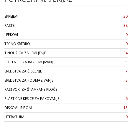
SPREJEVI
20
PASTE
38
LEPKOVI
0
TEČNO SREBRO
0
TINOL ŽICA ZA LEMLJENJE
34
PLETENICE ZA RAZLEMLJIVANJE
5
SREDSTVA ZA ČISĆENJE
7
SREDSTVA ZA PODMAZIVANJE
3
RASTVORI ZA ŠTAMPANE PLOČE
4
PLASTIČNE KESICE ZA PAKOVANJE
6
DISKOVI I RIBONI
15
LITERATURA
0