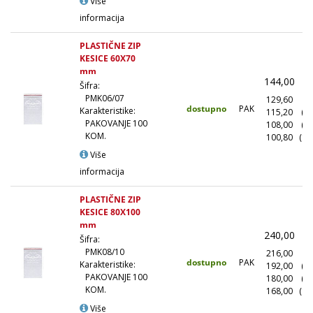
Više
informacija
PLASTIČNE ZIP
KESICE 60X70
mm
144,00
(
Šifra:
PMK06/07
129,60
(1
dostupno
PAK
Karakteristike:
115,20
(1
PAKOVANJE 100
108,00
(5
KOM.
100,80
(10
Više
informacija
PLASTIČNE ZIP
KESICE 80X100
mm
240,00
(
Šifra:
PMK08/10
216,00
(1
dostupno
PAK
Karakteristike:
192,00
(1
PAKOVANJE 100
180,00
(5
KOM.
168,00
(10
Više