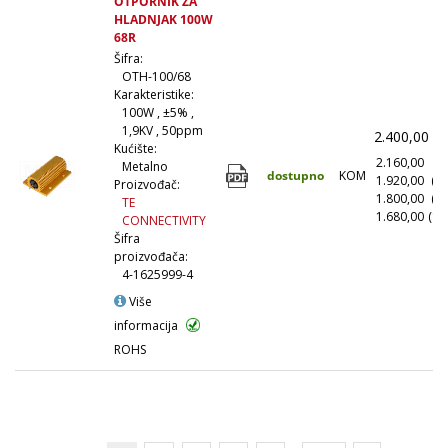
OTPORNIK ZA
HLADNJAK 100W
68R
Šifra:
OTH-100/68
Karakteristike:
100W , ±5% ,
1,9KV , 50ppm
2.400,00
(
Kućište:
2.160,00
(1
Metalno
dostupno
KOM
1.920,00
(1
Proizvođač:
1.800,00
(5
TE
1.680,00
(10
CONNECTIVITY
Šifra
proizvođača:
4-1625999-4
Više
informacija
ROHS