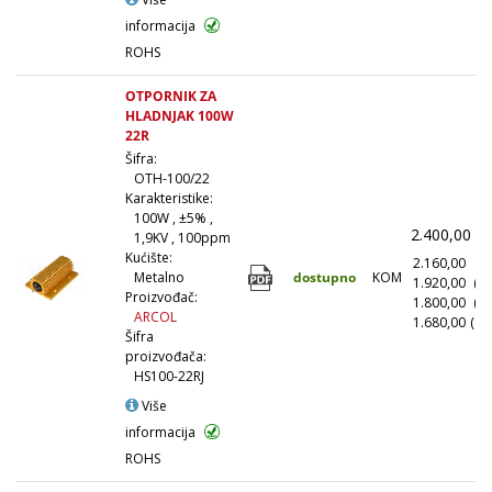
informacija
ROHS
OTPORNIK ZA
HLADNJAK 100W
22R
Šifra:
OTH-100/22
Karakteristike:
100W , ±5% ,
2.400,00
(
1,9KV , 100ppm
Kućište:
2.160,00
(1
dostupno
KOM
Metalno
1.920,00
(1
Proizvođač:
1.800,00
(5
ARCOL
1.680,00
(10
Šifra
proizvođača:
HS100-22RJ
Više
informacija
ROHS