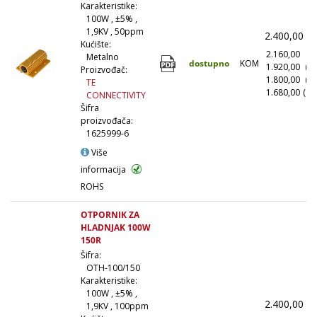
Karakteristike:
100W , ±5% ,
1,9KV , 50ppm
2.400,00
(
Kućište:
2.160,00
(1
Metalno
dostupno
KOM
1.920,00
(1
Proizvođač:
1.800,00
(5
TE
1.680,00
(10
CONNECTIVITY
Šifra
proizvođača:
1625999-6
Više
informacija
ROHS
OTPORNIK ZA
HLADNJAK 100W
150R
Šifra:
OTH-100/150
Karakteristike:
100W , ±5% ,
2.400,00
(
1,9KV , 100ppm