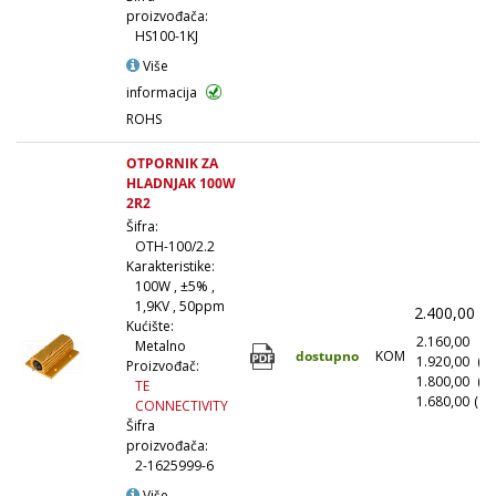
proizvođača:
HS100-1KJ
Više
informacija
ROHS
OTPORNIK ZA
HLADNJAK 100W
2R2
Šifra:
OTH-100/2.2
Karakteristike:
100W , ±5% ,
1,9KV , 50ppm
2.400,00
(
Kućište:
2.160,00
(1
Metalno
dostupno
KOM
1.920,00
(1
Proizvođač:
1.800,00
(5
TE
1.680,00
(10
CONNECTIVITY
Šifra
proizvođača:
2-1625999-6
Više