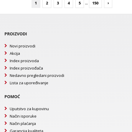
...
1
2
3
4
5
150
›
PROIZVODI
Novi proizvodi
Akcija
Index proizvoda
Index proizvođača
Nedavno pregledani proizvodi
Lista za upoređivanje
POMOĆ
Uputstvo za kupovinu
Način isporuke
Način plaćanja
Garancija kvaliteta