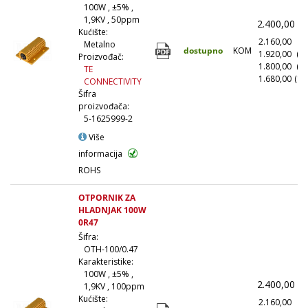
13 kΩ (6)
100W , ±5% ,
15 kΩ (26)
1,9KV , 50ppm
2.400,00
(
Kućište:
16 kΩ (6)
2.160,00
(1
Metalno
dostupno
KOM
1.920,00
(1
18 kΩ (18)
Proizvođač:
1.800,00
(5
TE
20 kΩ (6)
1.680,00
(10
CONNECTIVITY
22 kΩ (23)
Šifra
proizvođača:
24 kΩ (4)
5-1625999-2
27 kΩ (15)
Više
30 kΩ (6)
informacija
33 kΩ (21)
ROHS
36 kΩ (5)
OTPORNIK ZA
39 kΩ (15)
HLADNJAK 100W
43 kΩ (5)
0R47
47 kΩ (20)
Šifra:
OTH-100/0.47
51 kΩ (4)
Karakteristike:
56 kΩ (15)
100W , ±5% ,
2.400,00
(
1,9KV , 100ppm
62 kΩ (6)
Kućište:
2.160,00
(1
68 kΩ (18)