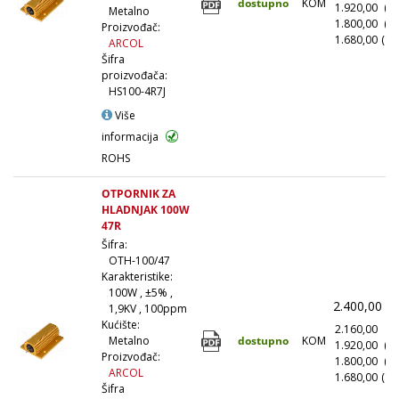
dostupno
KOM
1.920,00
(1
Metalno
1.800,00
(5
Proizvođač:
1.680,00
(10
ARCOL
Šifra
proizvođača:
HS100-4R7J
Više
informacija
ROHS
OTPORNIK ZA
HLADNJAK 100W
47R
Šifra:
OTH-100/47
Karakteristike:
100W , ±5% ,
2.400,00
(
1,9KV , 100ppm
Kućište:
2.160,00
(1
dostupno
KOM
Metalno
1.920,00
(1
Proizvođač:
1.800,00
(5
ARCOL
1.680,00
(10
Šifra