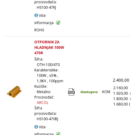
proizvođača:
HS100-47RJ
Više
informacija
ROHS
OTPORNIK ZA
HLADNJAK 100W
470R
Šifra:
OTH-100/470
Karakteristike:
100W , ±5% ,
2.400,00
(
1,9KV , 100ppm
Kućište:
2.160,00
(1
dostupno
KOM
Metalno
1.920,00
(1
Proizvođač:
1.800,00
(5
ARCOL
1.680,00
(10
Šifra
proizvođača:
HS100-470RJ
Više
informacija