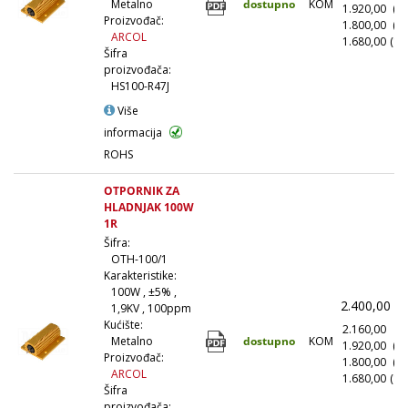
dostupno
KOM
Metalno
1.920,00
(1
75 kΩ (5)
Proizvođač:
1.800,00
(5
ARCOL
1.680,00
(10
82 kΩ (15)
Šifra
91 kΩ (5)
proizvođača:
HS100-R47J
100 kΩ (19)
Više
110 kΩ (3)
informacija
120 kΩ (15)
ROHS
130 kΩ (5)
150 kΩ (17)
OTPORNIK ZA
HLADNJAK 100W
160 kΩ (6)
1R
180 kΩ (15)
Šifra:
200 kΩ (7)
OTH-100/1
Karakteristike:
220 kΩ (18)
100W , ±5% ,
2.400,00
(
240 kΩ (6)
1,9KV , 100ppm
Kućište:
270 kΩ (15)
2.160,00
(1
dostupno
KOM
Metalno
1.920,00
(1
300 kΩ (6)
Proizvođač:
1.800,00
(5
ARCOL
330 kΩ (18)
1.680,00
(10
Šifra
340 kΩ (1)
proizvođača: