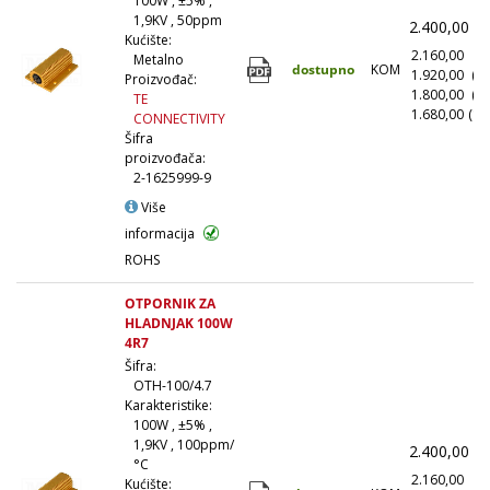
100W , ±5% ,
1,9KV , 50ppm
2.400,00
(
Kućište:
2.160,00
(1
Metalno
dostupno
KOM
1.920,00
(1
Proizvođač:
1.800,00
(5
TE
1.680,00
(10
CONNECTIVITY
Šifra
proizvođača:
2-1625999-9
Više
informacija
ROHS
OTPORNIK ZA
HLADNJAK 100W
4R7
Šifra:
OTH-100/4.7
Karakteristike:
100W , ±5% ,
1,9KV , 100ppm/
2.400,00
(
°C
2.160,00
(1
Kućište: