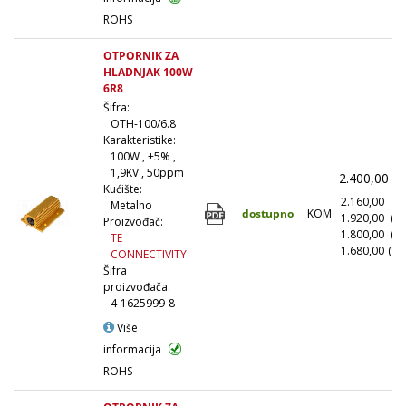
ROHS
OTPORNIK ZA
HLADNJAK 100W
6R8
Šifra:
OTH-100/6.8
Karakteristike:
100W , ±5% ,
1,9KV , 50ppm
2.400,00
(
Kućište:
2.160,00
(1
Metalno
dostupno
KOM
1.920,00
(1
Proizvođač:
1.800,00
(5
TE
1.680,00
(10
CONNECTIVITY
Šifra
proizvođača:
4-1625999-8
Više
informacija
ROHS