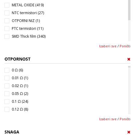
METAL OXIDE (419)
NTC termistori (27)
OTPORNI NIZ (1)
PTC termistori (11)
SMD Thick film (340)
UGLJENOSLOJNI (547)
Izaberi sve
/
Poništi
VARISTORI (33)
OTPORNOST
Za montažu na hladnjak (202)
ŽIČANI (181)
0 Ω (6)
KERAMIČKI (578)
0.01 Ω (1)
0.02 Ω (1)
0.05 Ω (2)
0.1 Ω (24)
0.12 Ω (8)
0.15 Ω (15)
Izaberi sve
/
Poništi
0.18 Ω (9)
SNAGA
0.22 Ω (20)