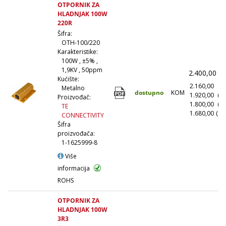
OTPORNIK ZA
HLADNJAK 100W
220R
Šifra:
OTH-100/220
Karakteristike:
100W , ±5% ,
1,9KV , 50ppm
2.400,00
(
Kućište:
2.160,00
(1
Metalno
dostupno
KOM
1.920,00
(1
Proizvođač:
1.800,00
(5
TE
1.680,00
(10
CONNECTIVITY
Šifra
proizvođača:
1-1625999-8
Više
informacija
ROHS
OTPORNIK ZA
HLADNJAK 100W
3R3