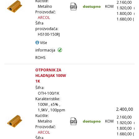
Kućište:
2.160,00
(1
dostupno
KOM
Metalno
1.920,00
(1
Proizvođač:
1.800,00
(5
ARCOL
1.680,00
(10
Šifra
proizvođača:
HS100-150RJ
Više
informacija
ROHS
OTPORNIK ZA
HLADNJAK 100W
1K
Šifra:
OTH-100/1K
Karakteristike:
100W , ±5% ,
2.400,00
(
1,9KV , 100ppm
Kućište:
2.160,00
(1
dostupno
KOM
Metalno
1.920,00
(1
Proizvođač:
1.800,00
(5
ARCOL
1.680,00
(10
Šifra