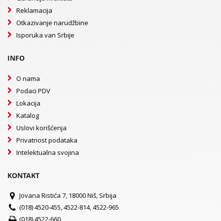
Reklamacija
Otkazivanje narudžbine
Isporuka van Srbije
INFO
O nama
Podaci PDV
Lokacija
Katalog
Uslovi korišćenja
Privatnost podataka
Intelektualna svojina
KONTAKT
Jovana Ristića 7, 18000 Niš, Srbija
(018) 4520-455, 4522-814, 4522-965
(018) 4522-660