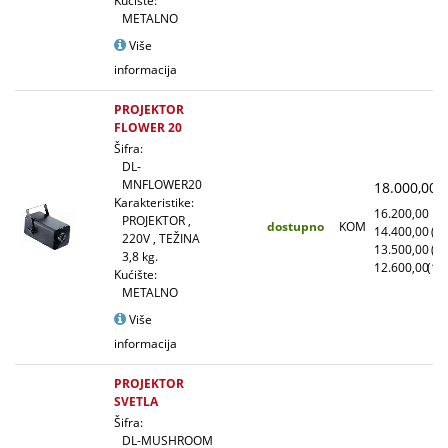
Kućište:
METALNO
Više
informacija
PROJEKTOR
FLOWER 20
Šifra:
DL-
MNFLOWER20
18.000,00
(
Karakteristike:
16.200,00
(1
PROJEKTOR ,
dostupno
KOM
14.400,00
(1
220V , TEŽINA
13.500,00
(5
3,8 kg.
12.600,00
(10
Kućište:
METALNO
Više
informacija
PROJEKTOR
SVETLA
Šifra:
DL-MUSHROOM