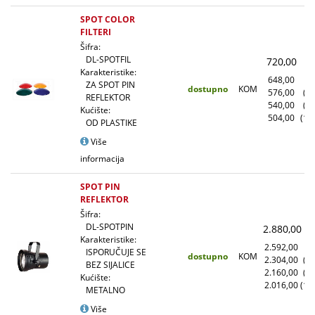
SPOT COLOR
FILTERI
Šifra:
DL-SPOTFIL
720,00
(
Karakteristike:
648,00
(1
ZA SPOT PIN
dostupno
KOM
576,00
(1
REFLEKTOR
540,00
(5
Kućište:
504,00
(10
OD PLASTIKE
Više
informacija
SPOT PIN
REFLEKTOR
Šifra:
DL-SPOTPIN
2.880,00
(
Karakteristike:
2.592,00
(1
ISPORUČUJE SE
dostupno
KOM
2.304,00
(1
BEZ SIJALICE
2.160,00
(5
Kućište:
2.016,00
(10
METALNO
Više