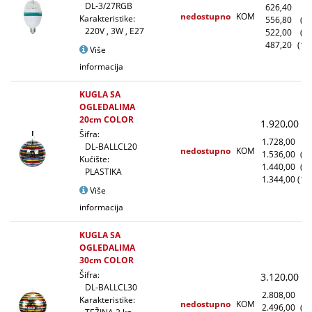
DL-3/27RGB
626,40
(1
nedostupno
KOM
Karakteristike:
556,80
(1
220V , 3W , E27
522,00
(5
487,20
(10
Više
informacija
KUGLA SA
OGLEDALIMA
20cm COLOR
1.920,00
(
Šifra:
1.728,00
(1
DL-BALLCL20
nedostupno
KOM
1.536,00
(1
Kućište:
1.440,00
(5
PLASTIKA
1.344,00
(10
Više
informacija
KUGLA SA
OGLEDALIMA
30cm COLOR
Šifra:
3.120,00
(
DL-BALLCL30
2.808,00
(1
Karakteristike:
nedostupno
KOM
2.496,00
(1