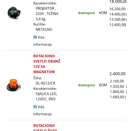
18.000,00
(
Karakteristike:
PROJEKTOR ,
16.200,00
(1
dostupno
KOM
220V , TEŽINA
14.400,00
(1
3,4 kg.
13.500,00
(5
Kućište:
12.600,00
(10
METALNO
Više
informacija
ROTACIONO
SVETLO ORANŽ
12V SA
MAGNETOM
2.400,00
(
Šifra:
2.160,00
(1
DL-RS12/CR
dostupno
KOM
1.920,00
(1
Karakteristike:
1.800,00
(5
SIJALICA LED,
1.680,00
(10
12VDC, IP65
Više
informacija
ROTACIONO
SVETLO ŽUTO