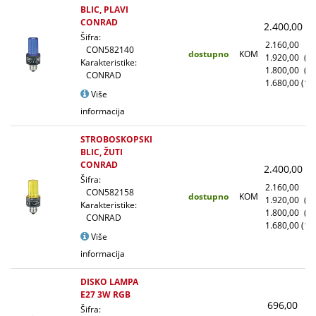
BLIC, PLAVI
CONRAD
2.400,00
(
Šifra:
2.160,00
(1
CON582140
dostupno
KOM
1.920,00
(1
Karakteristike:
1.800,00
(5
CONRAD
1.680,00
(10
Više
informacija
STROBOSKOPSKI
BLIC, ŽUTI
CONRAD
2.400,00
(
Šifra:
2.160,00
(1
CON582158
dostupno
KOM
1.920,00
(1
Karakteristike:
1.800,00
(5
CONRAD
1.680,00
(10
Više
informacija
DISKO LAMPA
E27 3W RGB
696,00
(
Šifra: