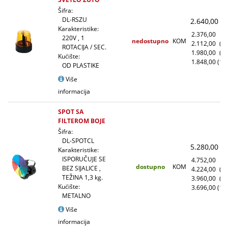
Šifra:
DL-RSZU
2.640,00
(
Karakteristike:
2.376,00
(1
220V , 1
nedostupno
KOM
2.112,00
(1
ROTACIJA / SEC.
1.980,00
(5
Kućište:
1.848,00
(10
OD PLASTIKE
Više
informacija
SPOT SA
FILTEROM BOJE
Šifra:
DL-SPOTCL
5.280,00
(
Karakteristike:
ISPORUČUJE SE
4.752,00
(1
dostupno
KOM
BEZ SIJALICE ,
4.224,00
(1
TEŽINA 1,3 kg.
3.960,00
(5
Kućište:
3.696,00
(10
METALNO
Više
informacija