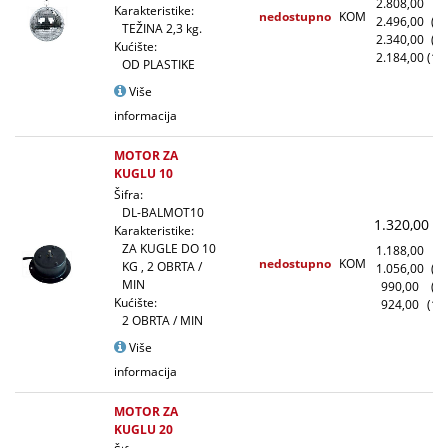
2.808,00
(1
Karakteristike:
nedostupno
KOM
2.496,00
(1
TEŽINA 2,3 kg.
2.340,00
(5
Kućište:
2.184,00
(10
OD PLASTIKE
Više
informacija
MOTOR ZA
KUGLU 10
Šifra:
DL-BALMOT10
1.320,00
(
Karakteristike:
ZA KUGLE DO 10
1.188,00
(1
nedostupno
KOM
KG , 2 OBRTA /
1.056,00
(1
MIN
990,00
(5
Kućište:
924,00
(10
2 OBRTA / MIN
Više
informacija
MOTOR ZA
KUGLU 20