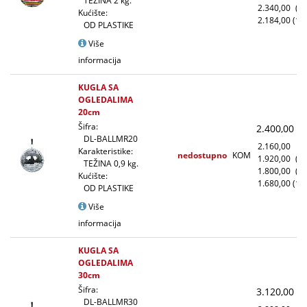
TEŽINA 2 kg.
2.340,00
(5
Kućište:
2.184,00
(10
OD PLASTIKE
Više
informacija
KUGLA SA
OGLEDALIMA
20cm
Šifra:
2.400,00
(
DL-BALLMR20
2.160,00
(1
Karakteristike:
nedostupno
KOM
1.920,00
(1
TEŽINA 0,9 kg.
1.800,00
(5
Kućište:
1.680,00
(10
OD PLASTIKE
Više
informacija
KUGLA SA
OGLEDALIMA
30cm
Šifra:
3.120,00
(
DL-BALLMR30