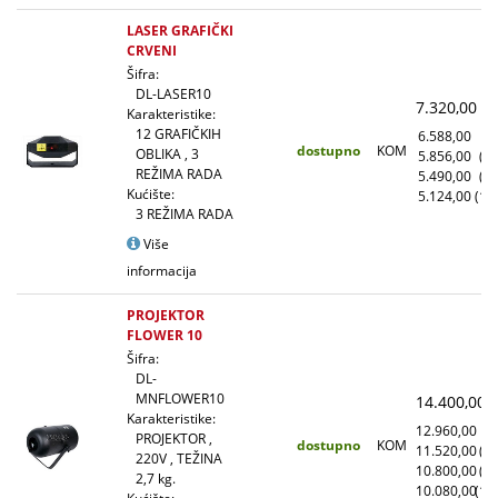
LASER GRAFIČKI
CRVENI
Šifra:
DL-LASER10
7.320,00
(
Karakteristike:
12 GRAFIČKIH
6.588,00
(1
dostupno
KOM
OBLIKA , 3
5.856,00
(1
REŽIMA RADA
5.490,00
(5
Kućište:
5.124,00
(10
3 REŽIMA RADA
Više
informacija
PROJEKTOR
FLOWER 10
Šifra:
DL-
MNFLOWER10
14.400,00
(
Karakteristike:
12.960,00
(1
PROJEKTOR ,
dostupno
KOM
11.520,00
(1
220V , TEŽINA
10.800,00
(5
2,7 kg.
10.080,00
(10