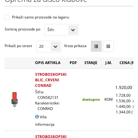
Prikaži samo proizvode na lageru
Sortiraj proizvode po
Prikaži po strani
Vrsta prikaza
OPIS ARTIKLA
PDF
STANJE
J.M.
CENA (RS
STROBOSKOPSKI
BLIC, CRVENI
CONRAD
1.920,00
(
Šifra:
1.728,00
(1
CON582131
dostupno
KOM
1.536,00
(1
Karakteristike:
1.440,00
(5
CONRAD
1.344,00
(10
Više
informacija
STROBOSKOPSKI