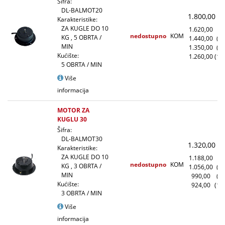
Šifra:
DL-BALMOT20
1.800,00
(
Karakteristike:
ZA KUGLE DO 10
1.620,00
(1
nedostupno
KOM
KG , 5 OBRTA /
1.440,00
(1
MIN
1.350,00
(5
Kućište:
1.260,00
(10
5 OBRTA / MIN
Više
informacija
MOTOR ZA
KUGLU 30
Šifra:
DL-BALMOT30
1.320,00
(
Karakteristike:
ZA KUGLE DO 10
1.188,00
(1
nedostupno
KOM
KG , 3 OBRTA /
1.056,00
(1
MIN
990,00
(5
Kućište:
924,00
(10
3 OBRTA / MIN
Više
informacija