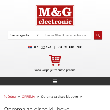
SRB
ENG
|
VALUTA:
RSD
-
EUR
Vaša korpa je trenutno prazna
Početna
OPREMA
Oprema za disco klubove
Oprema za disco klubove