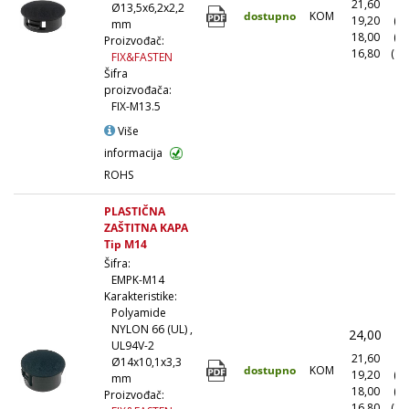
21,60
(1
Ø13,5x6,2x2,2
dostupno
KOM
19,20
(1
mm
18,00
(5
Proizvođač:
16,80
(10
FIX&FASTEN
Šifra
proizvođača:
FIX-M13.5
Više
informacija
ROHS
PLASTIČNA
ZAŠTITNA KAPA
Tip M14
Šifra:
EMPK-M14
Karakteristike:
Polyamide
NYLON 66 (UL) ,
24,00
(
UL94V-2
21,60
(1
Ø14x10,1x3,3
dostupno
KOM
19,20
(1
mm
18,00
(5
Proizvođač:
16,80
(10