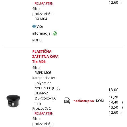
12,60
(10
FIX&FASTEN
Šifra
proizvođača:
FIX-M04
Više
informacija
ROHS
PLASTIČNA
ZAŠTITNA KAPA
Tip M06
Šifra:
EMPK-M06
Karakteristike:
Polyamide
NYLON 66 (UL) ,
18,00
(
UL94V-2
16,20
(1
Ø6,4x5x6x1,6
nedostupno
KOM
14,40
(1
mm
13,50
(5
Proizvođač:
12,60
(10
FIX&FASTEN
Šifra
proizvođača: