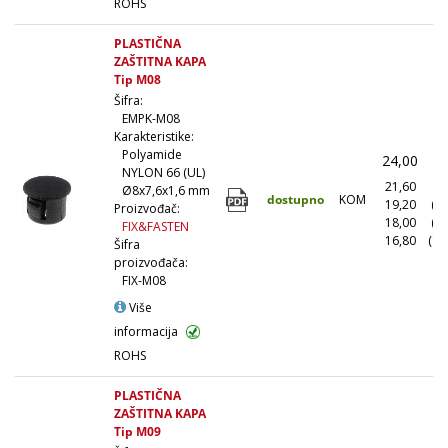
ROHS
PLASTIČNA
ZAŠTITNA KAPA
Tip M08
Šifra:
EMPK-M08
Karakteristike:
Polyamide
24,00
(
NYLON 66 (UL)
21,60
(1
Ø8x7,6x1,6 mm
dostupno
KOM
19,20
(1
Proizvođač:
18,00
(5
FIX&FASTEN
16,80
(10
Šifra
proizvođača:
FIX-M08
Više
informacija
ROHS
PLASTIČNA
ZAŠTITNA KAPA
Tip M09