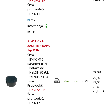
FIX&FASTEN
Šifra
proizvođača:
FIX-M14
Više
informacija
ROHS
PLASTIČNA
ZAŠTITNA KAPA
Tip M16
Šifra:
EMPK-M16
Karakteristike:
Polyamide
28,80
(
NYLON 66 (UL)
Ø16x10,6x3,3
25,92
(1
dostupno
KOM
mm
23,04
(1
Proizvođač:
21,60
(5
FIX&FASTEN
20,16
(10
Šifra
proizvođača:
FIX-M16