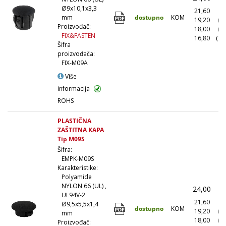
Ø9x10,1x3,3
21,60
(1
dostupno
KOM
mm
19,20
(1
Proizvođač:
18,00
(5
FIX&FASTEN
16,80
(10
Šifra
proizvođača:
FIX-M09A
Više
informacija
ROHS
PLASTIČNA
ZAŠTITNA KAPA
Tip M09S
Šifra:
EMPK-M09S
Karakteristike:
Polyamide
NYLON 66 (UL) ,
24,00
(
UL94V-2
21,60
(1
Ø9,5x5,5x1,4
dostupno
KOM
19,20
(1
mm
18,00
(5
Proizvođač: