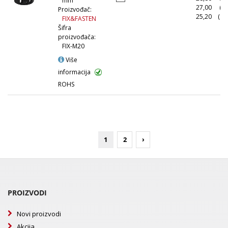
mm
27,00
(5
Proizvođač:
25,20
(10
FIX&FASTEN
Šifra
proizvođača:
FIX-M20
Više
informacija
ROHS
1
2
›
PROIZVODI
Novi proizvodi
Akcija