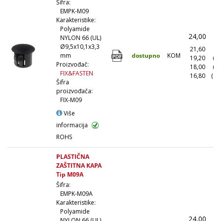
Šifra:
EMPK-M09
Karakteristike:
Polyamide
24,00
(
NYLON 66 (UL)
Ø9,5x10,1x3,3
21,60
(1
dostupno
KOM
mm
19,20
(1
Proizvođač:
18,00
(5
FIX&FASTEN
16,80
(10
Šifra
proizvođača:
FIX-M09
Više
informacija
ROHS
PLASTIČNA
ZAŠTITNA KAPA
Tip M09A
Šifra:
EMPK-M09A
Karakteristike:
Polyamide
24,00
(
NYLON 66 (UL)