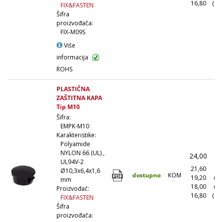
16,80
(10
FIX&FASTEN
Šifra
proizvođača:
FIX-M09S
Više
informacija
ROHS
PLASTIČNA
ZAŠTITNA KAPA
Tip M10
Šifra:
EMPK-M10
Karakteristike:
Polyamide
NYLON 66 (UL) ,
24,00
(
UL94V-2
21,60
(1
Ø10,3x6,4x1,6
dostupno
KOM
19,20
(1
mm
18,00
(5
Proizvođač:
16,80
(10
FIX&FASTEN
Šifra
proizvođača: