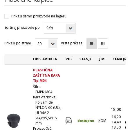
Prikaži samo proizvode na lageru
Sortiraj proizvode po
Prikaži po strani
Vrsta prikaza
OPIS ARTIKLA
PDF
STANJE
J.M.
CENA (RS
PLASTIČNA
ZAŠTITNA KAPA
Tip M04
Šifra:
EMPK-M04
Karakteristike:
Polyamide
NYLON 66 (UL) ,
18,00
(
UL94V-2
16,20
(1
Ø4,8x5,5x1,6
dostupno
KOM
14,40
(1
mm
13,50
(5
Proizvođač: