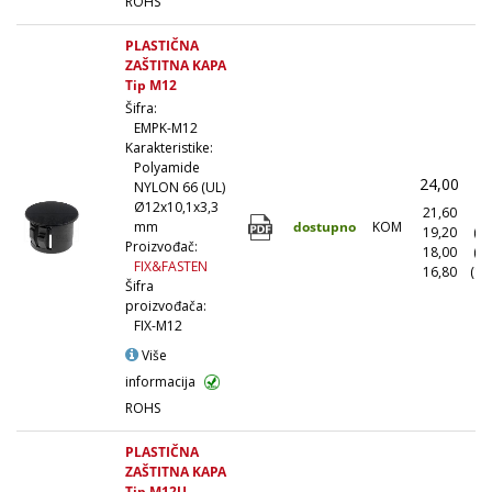
ROHS
PLASTIČNA
ZAŠTITNA KAPA
Tip M12
Šifra:
EMPK-M12
Karakteristike:
Polyamide
24,00
(
NYLON 66 (UL)
Ø12x10,1x3,3
21,60
(1
dostupno
KOM
mm
19,20
(1
Proizvođač:
18,00
(5
FIX&FASTEN
16,80
(10
Šifra
proizvođača:
FIX-M12
Više
informacija
ROHS
PLASTIČNA
ZAŠTITNA KAPA
Tip M12U