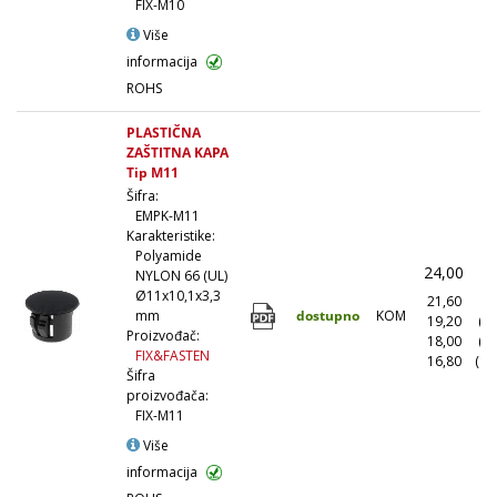
FIX-M10
Više
informacija
ROHS
PLASTIČNA
ZAŠTITNA KAPA
Tip M11
Šifra:
EMPK-M11
Karakteristike:
Polyamide
24,00
(
NYLON 66 (UL)
Ø11x10,1x3,3
21,60
(1
dostupno
KOM
mm
19,20
(1
Proizvođač:
18,00
(5
FIX&FASTEN
16,80
(10
Šifra
proizvođača:
FIX-M11
Više
informacija