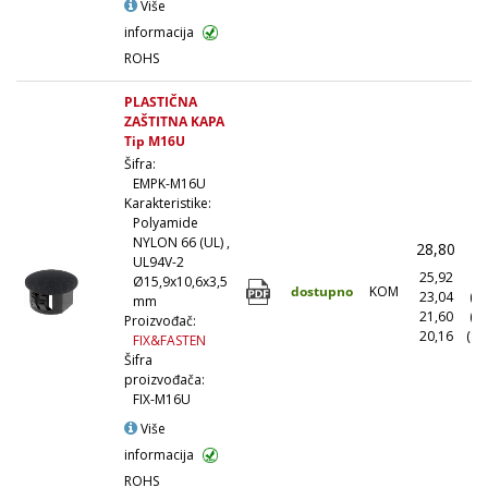
Više
informacija
ROHS
PLASTIČNA
ZAŠTITNA KAPA
Tip M16U
Šifra:
EMPK-M16U
Karakteristike:
Polyamide
NYLON 66 (UL) ,
28,80
(
UL94V-2
25,92
(1
Ø15,9x10,6x3,5
dostupno
KOM
23,04
(1
mm
21,60
(5
Proizvođač:
20,16
(10
FIX&FASTEN
Šifra
proizvođača:
FIX-M16U
Više
informacija
ROHS