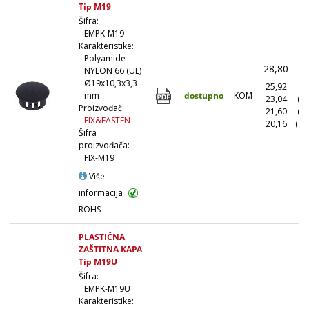
Tip M19
Šifra:
EMPK-M19
Karakteristike:
Polyamide
28,80
(
NYLON 66 (UL)
Ø19x10,3x3,3
25,92
(1
dostupno
KOM
mm
23,04
(1
Proizvođač:
21,60
(5
FIX&FASTEN
20,16
(10
Šifra
proizvođača:
FIX-M19
Više
informacija
ROHS
PLASTIČNA
ZAŠTITNA KAPA
Tip M19U
Šifra:
EMPK-M19U
Karakteristike: