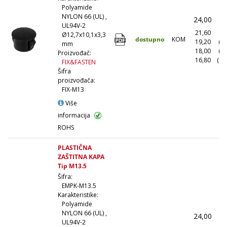
Polyamide
NYLON 66 (UL) ,
24,00
(
UL94V-2
21,60
(1
Ø12,7x10,1x3,3
dostupno
KOM
19,20
(1
mm
18,00
(5
Proizvođač:
16,80
(10
FIX&FASTEN
Šifra
proizvođača:
FIX-M13
Više
informacija
ROHS
PLASTIČNA
ZAŠTITNA KAPA
Tip M13.5
Šifra:
EMPK-M13.5
Karakteristike:
Polyamide
NYLON 66 (UL) ,
24,00
(
UL94V-2