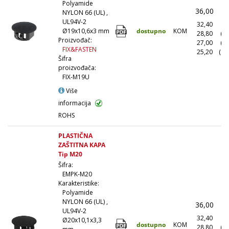
Polyamide
36,00
(
NYLON 66 (UL) ,
UL94V-2
32,40
(1
dostupno
KOM
Ø19x10,6x3 mm
28,80
(1
Proizvođač:
27,00
(5
FIX&FASTEN
25,20
(10
Šifra
proizvođača:
FIX-M19U
Više
informacija
ROHS
PLASTIČNA
ZAŠTITNA KAPA
Tip M20
Šifra:
EMPK-M20
Karakteristike:
Polyamide
NYLON 66 (UL) ,
36,00
(
UL94V-2
32,40
(1
Ø20x10,1x3,3
dostupno
KOM
28,80
(1