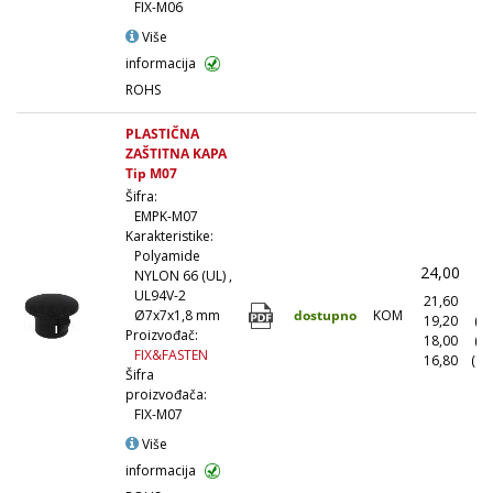
FIX-M06
Više
informacija
ROHS
PLASTIČNA
ZAŠTITNA KAPA
Tip M07
Šifra:
EMPK-M07
Karakteristike:
Polyamide
24,00
(
NYLON 66 (UL) ,
UL94V-2
21,60
(1
dostupno
KOM
Ø7x7x1,8 mm
19,20
(1
Proizvođač:
18,00
(5
FIX&FASTEN
16,80
(10
Šifra
proizvođača:
FIX-M07
Više
informacija