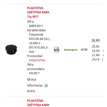
PLASTIČNA
ZAŠTITNA KAPA
Tip M17
Šifra:
EMPK-M17
Karakteristike:
Polyamide
NYLON 66 (UL) ,
28,80
(
UL94V-2
25,92
(1
Ø17x10,3x3,3
dostupno
KOM
23,04
(1
mm
21,60
(5
Proizvođač:
20,16
(10
FIX&FASTEN
Šifra
proizvođača:
FIX-M17
Više
informacija
ROHS
PLASTIČNA
ZAŠTITNA KAPA