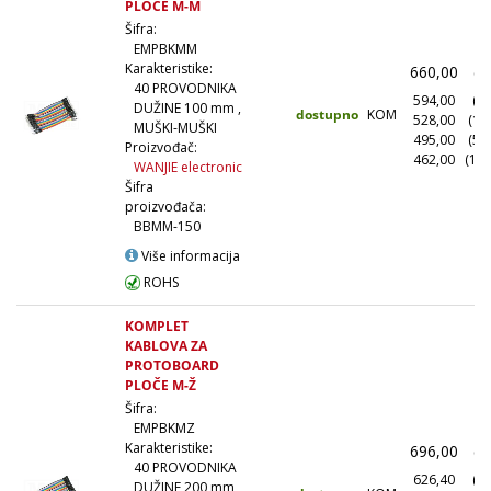
PLOČE M-M
Šifra:
EMPBKMM
Karakteristike:
660,00
(1
40 PROVODNIKA
594,00
(10
DUŽINE 100 mm ,
dostupno
KOM
528,00
(10
MUŠKI-MUŠKI
495,00
(50
Proizvođač:
462,00
(100
WANJIE electronic
Šifra
proizvođača:
BBMM-150
Više informacija
ROHS
KOMPLET
KABLOVA ZA
PROTOBOARD
PLOČE M-Ž
Šifra:
EMPBKMZ
Karakteristike:
696,00
(1
40 PROVODNIKA
626,40
(10
DUŽINE 200 mm ,