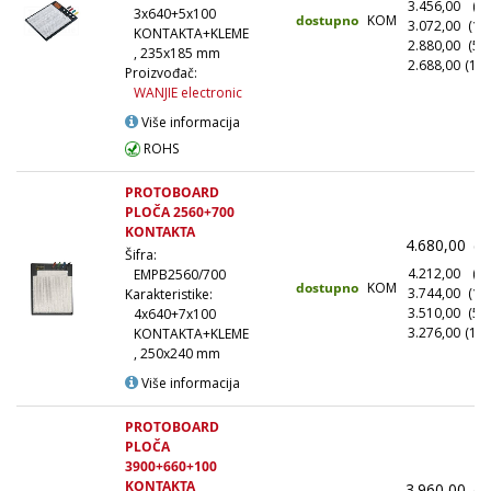
3.456,00
(10
3x640+5x100
dostupno
KOM
3.072,00
(10
KONTAKTA+KLEME
2.880,00
(50
, 235x185 mm
2.688,00
(100
Proizvođač:
WANJIE electronic
Više informacija
ROHS
PROTOBOARD
PLOČA 2560+700
KONTAKTA
4.680,00
(1
Šifra:
4.212,00
(10
EMPB2560/700
dostupno
KOM
3.744,00
(10
Karakteristike:
3.510,00
(50
4x640+7x100
3.276,00
(100
KONTAKTA+KLEME
, 250x240 mm
Više informacija
PROTOBOARD
PLOČA
3900+660+100
KONTAKTA
3.960,00
(1