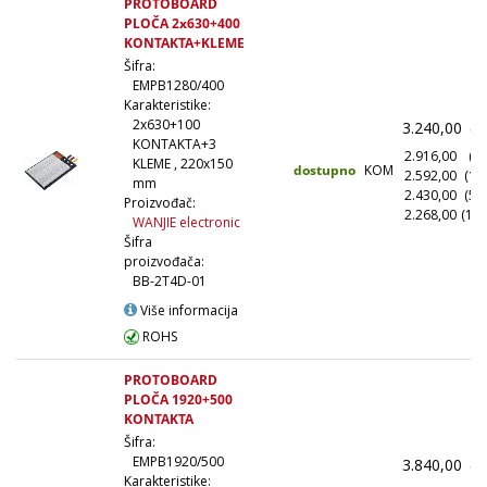
PROTOBOARD
PLOČA 2x630+400
KONTAKTA+KLEME
Šifra:
EMPB1280/400
Karakteristike:
2x630+100
3.240,00
(1
KONTAKTA+3
2.916,00
(10
KLEME , 220x150
dostupno
KOM
2.592,00
(10
mm
2.430,00
(50
Proizvođač:
2.268,00
(100
WANJIE electronic
Šifra
proizvođača:
BB-2T4D-01
Više informacija
ROHS
PROTOBOARD
PLOČA 1920+500
KONTAKTA
Šifra:
EMPB1920/500
3.840,00
(1
Karakteristike: