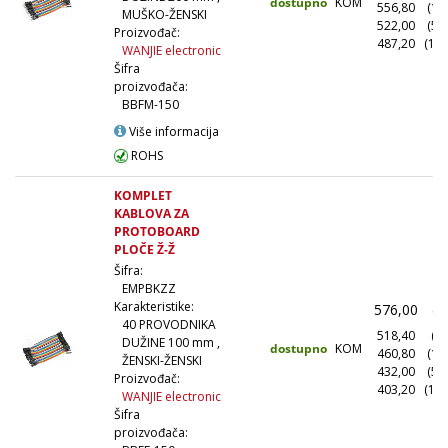
dostupno
KOM
556,80
(10
MUŠKO-ŽENSKI
522,00
(50
Proizvođač:
487,20
(100
WANJIE electronic
Šifra
proizvođača:
BBFM-150
Više informacija
ROHS
KOMPLET
KABLOVA ZA
PROTOBOARD
PLOČE Ž-Ž
Šifra:
EMPBKZZ
Karakteristike:
576,00
(1
40 PROVODNIKA
518,40
(10
DUŽINE 100 mm ,
dostupno
KOM
460,80
(10
ŽENSKI-ŽENSKI
432,00
(50
Proizvođač:
403,20
(100
WANJIE electronic
Šifra
proizvođača: