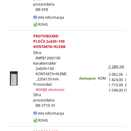
proizvođača:
BB-01B
Više informacija
ROHS
PROTOBOARD
PLOČA 2x630+100
KONTAKTA+KLEME
Šifra:
EMPB1280/100
Karakteristike:
2.280,00
(1
2x630+100
KONTAKTA+KLEME
2.052,00
(10
dostupno
KOM
, 220x120 mm
1.824,00
(10
Proizvođač:
1.710,00
(50
WANJIE electronic
1.596,00
(100
Šifra
proizvođača:
BB-2T1D-01
Više informacija
ROHS