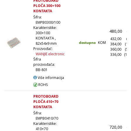
PROTOBOARD
PLOČA 300+100
KONTAKTA
Šifra:
EMPB0300/100
Karakteristike:
480,00
(1
300+100
KONTAKTA ,
432,00
(10
dostupno
KOM
82x54x9 mm
384,00
(10
Proizvođač:
360,00
(50
WANJIE electronic
336,00
(100
Šifra
proizvođača:
BB-801
Više informacija
ROHS
PROTOBOARD
PLOČA 410+70
KONTAKTA
Šifra:
EMPB0410/70
Karakteristike:
720,00
(1
410+70