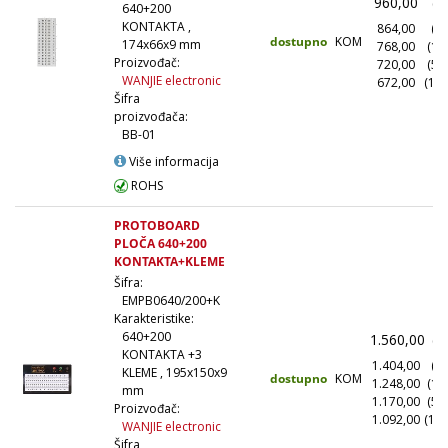
960,00
(1
640+200
KONTAKTA ,
864,00
(10
dostupno
KOM
174x66x9 mm
768,00
(10
Proizvođač:
720,00
(50
WANJIE electronic
672,00
(100
Šifra
proizvođača:
BB-01
Više informacija
ROHS
PROTOBOARD
PLOČA 640+200
KONTAKTA+KLEME
Šifra:
EMPB0640/200+K
Karakteristike:
640+200
1.560,00
(1
KONTAKTA +3
1.404,00
(10
KLEME , 195x150x9
dostupno
KOM
1.248,00
(10
mm
1.170,00
(50
Proizvođač:
1.092,00
(100
WANJIE electronic
Šifra