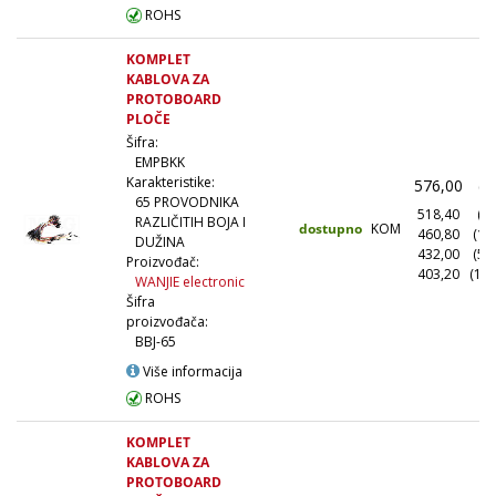
ROHS
KOMPLET
KABLOVA ZA
PROTOBOARD
PLOČE
Šifra:
EMPBKK
Karakteristike:
576,00
(1
65 PROVODNIKA
518,40
(10
RAZLIČITIH BOJA I
dostupno
KOM
460,80
(10
DUŽINA
432,00
(50
Proizvođač:
403,20
(100
WANJIE electronic
Šifra
proizvođača:
BBJ-65
Više informacija
ROHS
KOMPLET
KABLOVA ZA
PROTOBOARD