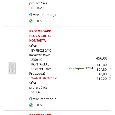
proizvođača:
BB-102-1
Više informacija
ROHS
PROTOBOARD
PLOČA 230+40
KONTAKTA
Šifra:
EMPB0230/40
Karakteristike:
456,00
(1
230+40
KONTAKTA ,
410,40
(10
dostupno
KOM
91x52x10 mm
364,80
(10
Proizvođač:
342,00
(50
WANJIE electronic
319,20
(100
Šifra
proizvođača:
SYB-46
Više informacija
ROHS