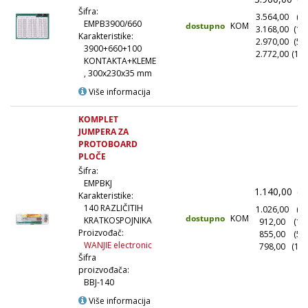
Šifra:
3.564,00
(10
EMPB3900/660
dostupno
KOM
3.168,00
(10
Karakteristike:
2.970,00
(50
3900+660+100
2.772,00
(100
KONTAKTA+KLEME
, 300x230x35 mm
Više informacija
KOMPLET
JUMPERA ZA
PROTOBOARD
PLOČE
Šifra:
EMPBKJ
1.140,00
(1
Karakteristike:
140 RAZLIČITIH
1.026,00
(10
dostupno
KOM
KRATKOSPOJNIKA
912,00
(10
Proizvođač:
855,00
(50
WANJIE electronic
798,00
(100
Šifra
proizvođača:
BBJ-140
Više informacija