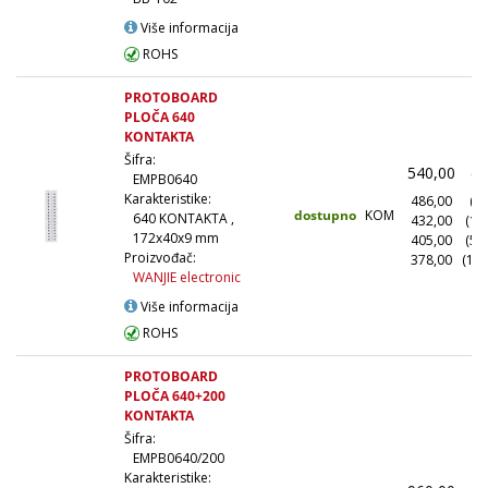
Više informacija
ROHS
PROTOBOARD
PLOČA 640
KONTAKTA
Šifra:
540,00
(1
EMPB0640
Karakteristike:
486,00
(10
dostupno
KOM
640 KONTAKTA ,
432,00
(10
172x40x9 mm
405,00
(50
Proizvođač:
378,00
(100
WANJIE electronic
Više informacija
ROHS
PROTOBOARD
PLOČA 640+200
KONTAKTA
Šifra:
EMPB0640/200
Karakteristike: