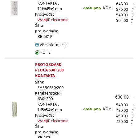
KONTAKTA ,
648,00
(10
dostupno
KOM
118x45x9 mm
576,00
(10
Proizvođač:
540,00
(50
WANJIE electronic
504,00
(100
Šifra
proizvođača:
BB-501P
Više informacija
ROHS
PROTOBOARD
PLOČA 630+200
KONTAKTA
Šifra:
EMPB0630/200
Karakteristike:
600,00
(1
630+200
KONTAKTA ,
540,00
(10
dostupno
KOM
165x54x9 mm
480,00
(10
Proizvođač:
450,00
(50
WANJIE electronic
420,00
(100
Šifra
proizvođača:
BB-102