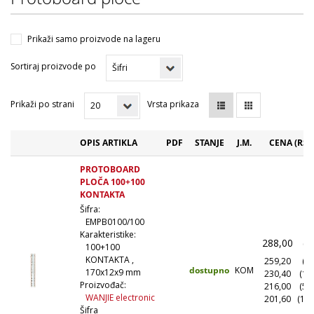
Prikaži samo proizvode na lageru
Sortiraj proizvode po
Prikaži po strani
Vrsta prikaza
OPIS ARTIKLA
PDF
STANJE
J.M.
CENA (RSD
PROTOBOARD
PLOČA 100+100
KONTAKTA
Šifra:
EMPB0100/100
Karakteristike:
288,00
(1
100+100
KONTAKTA ,
259,20
(10
dostupno
KOM
170x12x9 mm
230,40
(10
Proizvođač:
216,00
(50
WANJIE electronic
201,60
(100
Šifra