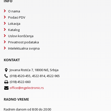
INFO
O nama
Podaci PDV
Lokacija
Katalog
Uslovi korišćenja
Privatnost podataka
Intelektualna svojina
KONTAKT
Jovana Ristića 7, 18000 Niš, Srbija
(018) 4520-455, 4522-814, 4522-965
(018) 4522-660
office@mgelectronic.rs
RADNO VREME
Radnim danom od 8:00 do 20:00