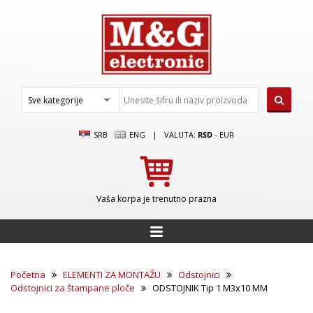
SRB
ENG
|
VALUTA:
RSD
-
EUR
Vaša korpa je trenutno prazna
Početna
ELEMENTI ZA MONTAŽU
Odstojnici
Odstojnici za štampane ploče
ODSTOJNIK Tip 1 M3x10 MM