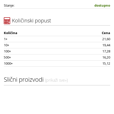
Stanje:
dostupno
Količinski popust
Količina
Cena
1+
21,60
10+
19,44
100+
17,28
500+
16,20
1000+
15,12
Slični proizvodi
(prikaži sve»)