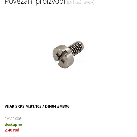
Povezani proizvodi
(prikaži sve»)
VIJAK SRPS M.B1.103 / DIN84 ±M3X6
EMVI3X06
dostupno
2,40 rsd