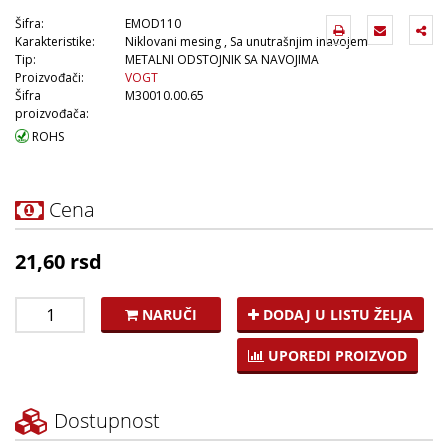
Šifra:
EMOD110
Karakteristike:
Niklovani mesing , Sa unutrašnjim inavojem
Tip:
METALNI ODSTOJNIK SA NAVOJIMA
Proizvođači:
VOGT
Šifra
M30010.00.65
proizvođača:
ROHS
Cena
21,60 rsd
NARUČI
DODAJ U LISTU ŽELJA
UPOREDI PROIZVOD
Dostupnost