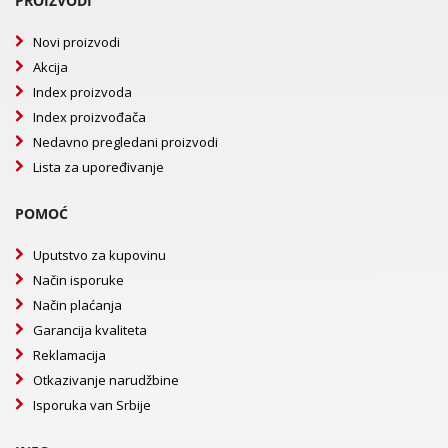
PROIZVODI
Novi proizvodi
Akcija
Index proizvoda
Index proizvođača
Nedavno pregledani proizvodi
Lista za upoređivanje
POMOĆ
Uputstvo za kupovinu
Način isporuke
Način plaćanja
Garancija kvaliteta
Reklamacija
Otkazivanje narudžbine
Isporuka van Srbije