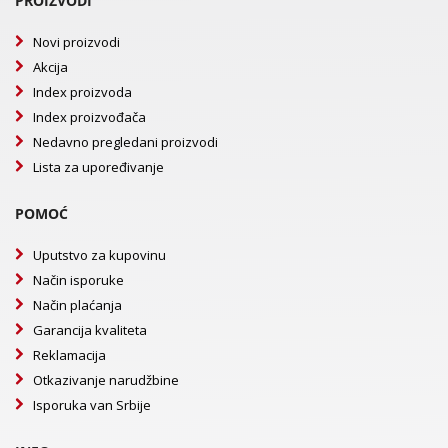
PROIZVODI
Novi proizvodi
Akcija
Index proizvoda
Index proizvođača
Nedavno pregledani proizvodi
Lista za upoređivanje
POMOĆ
Uputstvo za kupovinu
Način isporuke
Način plaćanja
Garancija kvaliteta
Reklamacija
Otkazivanje narudžbine
Isporuka van Srbije