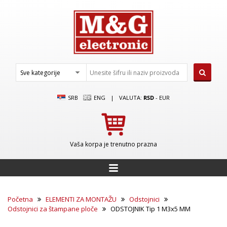
SRB
ENG
|
VALUTA:
RSD
-
EUR
Vaša korpa je trenutno prazna
Početna
ELEMENTI ZA MONTAŽU
Odstojnici
Odstojnici za štampane ploče
ODSTOJNIK Tip 1 M3x5 MM