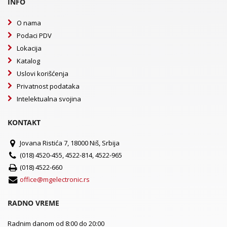
INFO
O nama
Podaci PDV
Lokacija
Katalog
Uslovi korišćenja
Privatnost podataka
Intelektualna svojina
KONTAKT
Jovana Ristića 7, 18000 Niš, Srbija
(018) 4520-455, 4522-814, 4522-965
(018) 4522-660
office@mgelectronic.rs
RADNO VREME
Radnim danom od 8:00 do 20:00