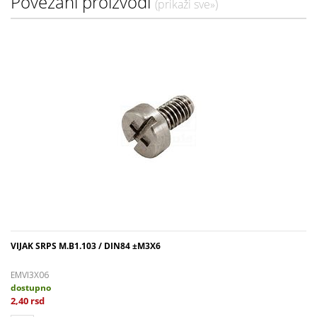
Povezani proizvodi
(prikaži sve»)
VIJAK SRPS M.B1.103 / DIN84 ±M3X6
EMVI3X06
dostupno
2,40 rsd