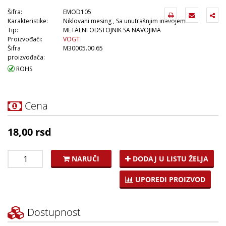
Šifra:
EMOD105
Karakteristike:
Niklovani mesing , Sa unutrašnjim inavojem
Tip:
METALNI ODSTOJNIK SA NAVOJIMA
Proizvođači:
VOGT
Šifra
M30005.00.65
proizvođača:
ROHS
Cena
18,00 rsd
NARUČI
DODAJ U LISTU ŽELJA
UPOREDI PROIZVOD
Dostupnost