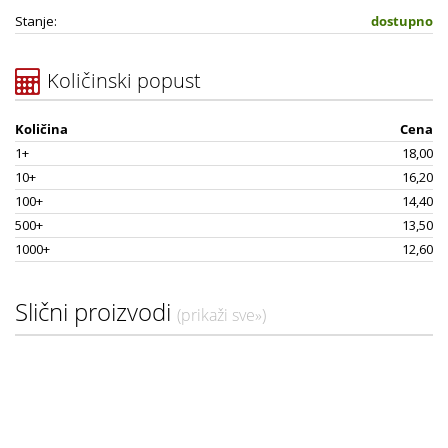
Stanje:
dostupno
Količinski popust
Količina
Cena
1+
18,00
10+
16,20
100+
14,40
500+
13,50
1000+
12,60
Slični proizvodi
(prikaži sve»)