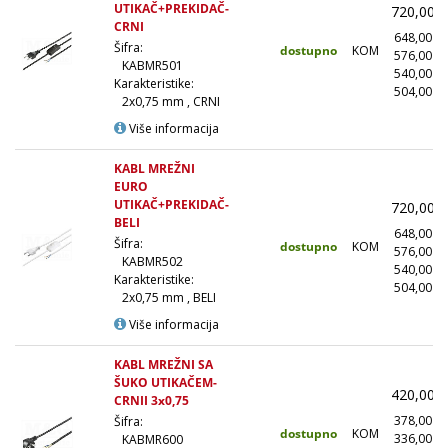
UTIKAČ+PREKIDAČ-
720,00
CRNI
648,00
Šifra:
dostupno
KOM
576,00
KABMR501
540,00
Karakteristike:
504,00
(
2x0,75 mm , CRNI
Više informacija
KABL MREŽNI
EURO
UTIKAČ+PREKIDAČ-
720,00
BELI
648,00
Šifra:
dostupno
KOM
576,00
KABMR502
540,00
Karakteristike:
504,00
(
2x0,75 mm , BELI
Više informacija
KABL MREŽNI SA
ŠUKO UTIKAČEM-
420,00
CRNII 3x0,75
378,00
Šifra:
dostupno
KOM
336,00
KABMR600