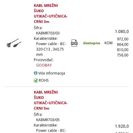
KABL MREŽNI
ŠUKO
UTIKAČ+UTIČNICA-
CRNI 3m
Šifra:
1.080,00
KABMR703/03
Karakteristike:
972,00
dostupno
KOM
Power cable - IEC-
864,00
320-C13 , 3x0,75
810,00
mm
756,00
(
Proizvođač:
GOOBAY
Više informacija
ROHS
KABL MREŽNI
ŠUKO
UTIKAČ+UTIČNICA-
CRNI 5m
Šifra:
KABMR703/05
Karakteristike:
1.920,00
Power cable - IEC-