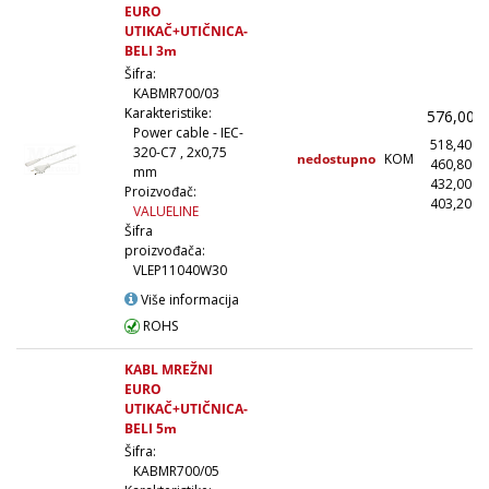
EURO
UTIKAČ+UTIČNICA-
BELI 3m
Šifra:
KABMR700/03
Karakteristike:
576,00
Power cable - IEC-
518,40
320-C7 , 2x0,75
nedostupno
KOM
460,80
mm
432,00
Proizvođač:
403,20
(
VALUELINE
Šifra
proizvođača:
VLEP11040W30
Više informacija
ROHS
KABL MREŽNI
EURO
UTIKAČ+UTIČNICA-
BELI 5m
Šifra:
KABMR700/05