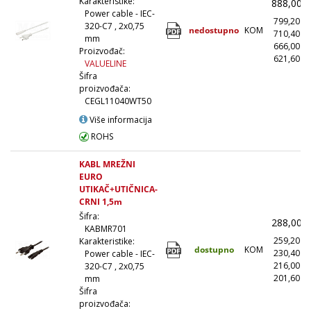
Karakteristike:
888,00
Power cable - IEC-
799,20
320-C7 , 2x0,75
nedostupno
KOM
710,40
mm
666,00
Proizvođač:
621,60
(
VALUELINE
Šifra
proizvođača:
CEGL11040WT50
Više informacija
ROHS
KABL MREŽNI
EURO
UTIKAČ+UTIČNICA-
CRNI 1,5m
Šifra:
288,00
KABMR701
259,20
Karakteristike:
dostupno
KOM
230,40
Power cable - IEC-
216,00
320-C7 , 2x0,75
201,60
(
mm
Šifra
proizvođača: