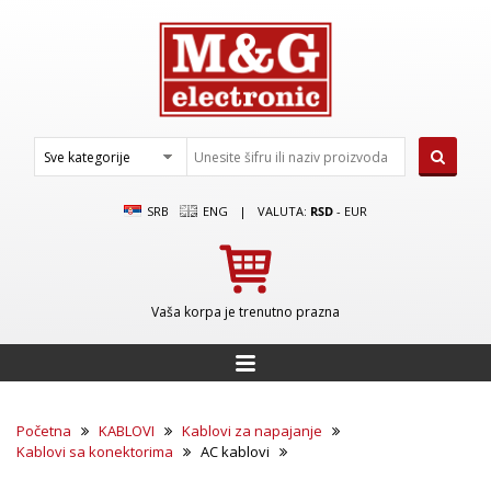
SRB
ENG
|
VALUTA:
RSD
-
EUR
Vaša korpa je trenutno prazna
Početna
KABLOVI
Kablovi za napajanje
Kablovi sa konektorima
AC kablovi