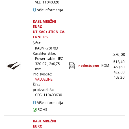
VLEP11040B20
Više informacija
KABL MREŽNI
EURO
UTIKAČ+UTIČNICA-
CRNI 3m
Šifra:
KABMR701/03
Karakteristike:
576,00
Power cable - IEC-
518,40
320-C7 , 2x0,75
nedostupno
KOM
460,80
mm
432,00
Proizvođač:
403,20
(
VALUELINE
Šifra
proizvođača:
CEGL11040BK30
Više informacija
ROHS
KABL MREŽNI
EURO