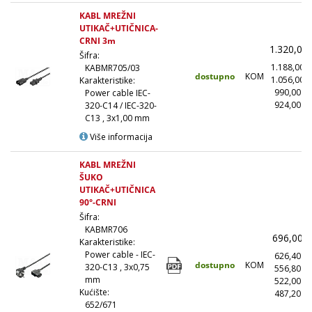
KABL MREŽNI
UTIKAČ+UTIČNICA-
CRNI 3m
1.320,00
Šifra:
1.188,00
KABMR705/03
dostupno
KOM
1.056,00
Karakteristike:
990,00
Power cable IEC-
924,00
(
320-C14 / IEC-320-
C13 , 3x1,00 mm
Više informacija
KABL MREŽNI
ŠUKO
UTIKAČ+UTIČNICA
90°-CRNI
Šifra:
KABMR706
696,00
Karakteristike:
Power cable - IEC-
626,40
dostupno
KOM
320-C13 , 3x0,75
556,80
mm
522,00
Kućište:
487,20
(
652/671