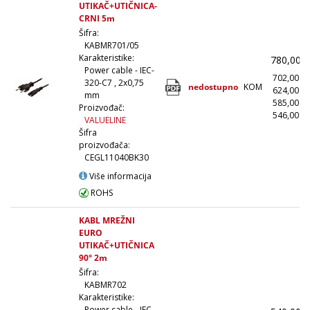
UTIKAČ+UTIČNICA-
CRNI 5m
Šifra:
KABMR701/05
Karakteristike:
780,00
Power cable - IEC-
702,00
320-C7 , 2x0,75
nedostupno
KOM
624,00
mm
585,00
Proizvođač:
546,00
(
VALUELINE
Šifra
proizvođača:
CEGL11040BK30
Više informacija
ROHS
KABL MREŽNI
EURO
UTIKAČ+UTIČNICA
90° 2m
Šifra:
KABMR702
Karakteristike:
Power cable - IEC-