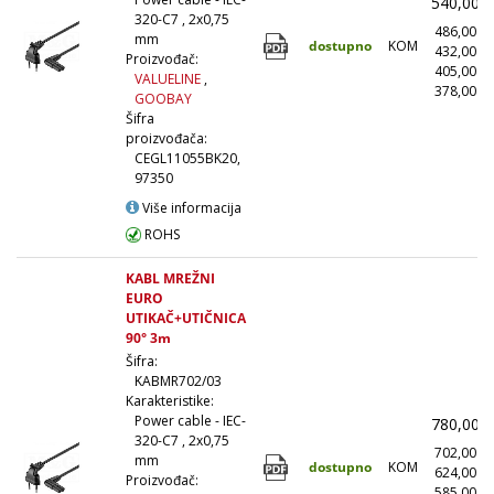
540,00
320-C7 , 2x0,75
486,00
mm
dostupno
KOM
432,00
Proizvođač:
405,00
VALUELINE
,
378,00
(
GOOBAY
Šifra
proizvođača:
CEGL11055BK20,
97350
Više informacija
ROHS
KABL MREŽNI
EURO
UTIKAČ+UTIČNICA
90° 3m
Šifra:
KABMR702/03
Karakteristike:
Power cable - IEC-
780,00
320-C7 , 2x0,75
702,00
mm
dostupno
KOM
624,00
Proizvođač:
585,00