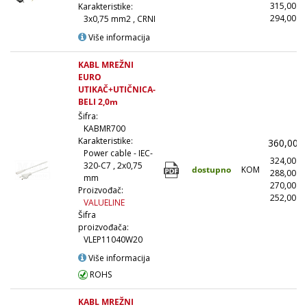
315,00
Karakteristike:
294,00
(
3x0,75 mm2 , CRNI
Više informacija
KABL MREŽNI
EURO
UTIKAČ+UTIČNICA-
BELI 2,0m
Šifra:
KABMR700
Karakteristike:
360,00
Power cable - IEC-
324,00
320-C7 , 2x0,75
dostupno
KOM
288,00
mm
270,00
Proizvođač:
252,00
(
VALUELINE
Šifra
proizvođača:
VLEP11040W20
Više informacija
ROHS
KABL MREŽNI