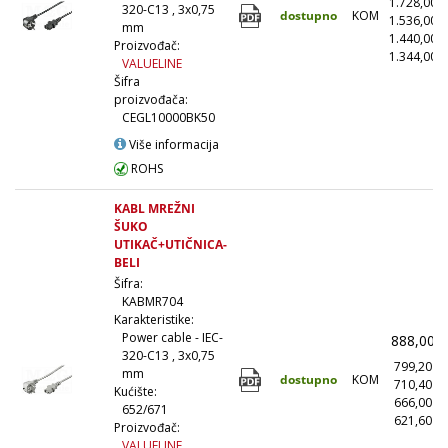
1.728,00
320-C13 , 3x0,75
dostupno
KOM
1.536,00
mm
1.440,00
Proizvođač:
1.344,00
(
VALUELINE
Šifra
proizvođača:
CEGL10000BK50
Više informacija
ROHS
KABL MREŽNI
ŠUKO
UTIKAČ+UTIČNICA-
BELI
Šifra:
KABMR704
Karakteristike:
Power cable - IEC-
888,00
320-C13 , 3x0,75
799,20
mm
dostupno
KOM
710,40
Kućište:
666,00
652/671
621,60
(
Proizvođač:
VALUELINE