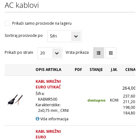
AC kablovi
Prikaži samo proizvode na lageru
Sortiraj proizvode po
Prikaži po strani
Vrsta prikaza
OPIS ARTIKLA
PDF
STANJE
J.M.
CENA (
KABL MREŽNI
EURO UTIKAČ
264,00
Šifra:
237,60
KABMR500
dostupno
KOM
211,20
Karakteristike:
198,00
2x0,75 mm , CRNI
184,80
(
Više informacija
KABL MREŽNI
EURO