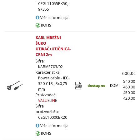
CEGL11055BK50,
97355
Više informacija
ROHS
KABL MREŽNI
ŠUKO
UTIKAČ+UTIČNICA-
CRNI 2m
Šifra:
KABMR703/02
Karakteristike:
600,00
Power cable - IEC-
540,00
320-C13 , 3x0,75
dostupno
KOM
480,00
mm
450,00
Proizvođač:
420,00
(
VALUELINE
Šifra
proizvođača:
CEGL10000BK20
Više informacija
ROHS