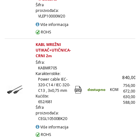
Šifra
proizvođača:
VLEP10000W20
Više informacija
ROHS
KABL MREŽNI
UTIKAČ+UTIČNICA-
CRNI 2m
Šifra:
KABMR705
Karakteristike:
840,00
Power cable IEC-
320-C14 / IEC-320-
756,00
dostupno
KOM
C13 , 3x0,75 mm
672,00
Kućište:
630,00
652/681
588,00
(
Šifra
proizvođača:
CEGL10500BK20
Više informacija
ROHS