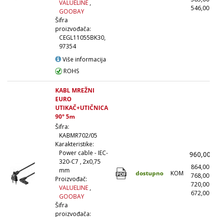
VALUELINE
,
546,00
(
GOOBAY
Šifra
proizvođača:
CEGL11055BK30,
97354
Više informacija
ROHS
KABL MREŽNI
EURO
UTIKAČ+UTIČNICA
90° 5m
Šifra:
KABMR702/05
Karakteristike:
Power cable - IEC-
960,00
320-C7 , 2x0,75
864,00
mm
dostupno
KOM
768,00
Proizvođač:
720,00
VALUELINE
,
672,00
(
GOOBAY
Šifra
proizvođača: